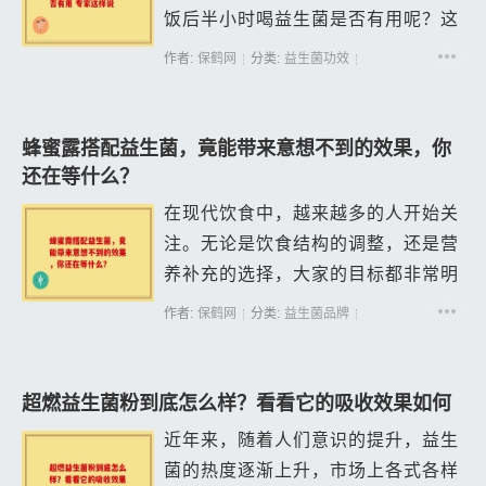
饭后半小时喝益生菌是否有用呢？这
其实是一个涉及到益生菌的特性、人
作者:
保鹤网
分类:
益生菌功效
体消化过程以及两者相互作用的复杂
问题。 我们需要了解益生菌的作用
机制。...
蜂蜜露搭配益生菌，竟能带来意想不到的效果，你
还在等什么？
在现代饮食中，越来越多的人开始关
注。无论是饮食结构的调整，还是营
养补充的选择，大家的目标都非常明
确：希望通过优质的营养促进身体的
作者:
保鹤网
分类:
益生菌品牌
整体。近，蜂蜜露搭配益生菌的组合
引起了众多爱好者的关注。你或许会
想，这样...
超燃益生菌粉到底怎么样？看看它的吸收效果如何
近年来，随着人们意识的提升，益生
菌的热度逐渐上升，市场上各式各样