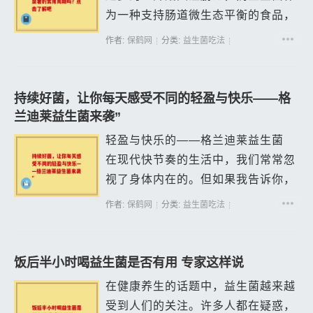
为一种支持肠道微生态平衡的食品，
日益受到大家的青睐。特别是拜奥益
作者:
保鹤网
分类:
益生菌吃法
生菌，以其独特的配方和较好的口碑
而受到广泛关注。今天，我们就来聊
聊拜奥益...
持续好菌，让你每天感受不同的轻盈与快乐——格
兰迪莱益生菌来袭”
轻盈与快乐的——格兰迪莱益生菌
在现代快节奏的生活中，我们常常忽
视了身体内在的。但如果我告诉你，
能通过一种简单的方式让你的每一天
作者:
保鹤网
分类:
益生菌吃法
都充满轻盈与快乐呢？这就是格兰迪
莱益生菌的魅力所在。格兰迪莱益生
菌不仅...
饭后半小时喝益生菌是否有用 专家这样说
在健康养生的话题中，益生菌越来越
受到人们的关注。许多人都在疑惑，