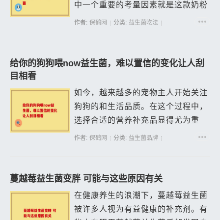
中一个重要的考量因素就是这款奶粉
是否含有益生菌。 飞鹤作为国内知
作者:
保鹤网
分类:
益生菌吃法
名的奶粉品牌，一直致力于为宝宝提
供营养丰富且安全的奶粉产品。飞鹤
卓睿1段...
给你的狗狗喂now益生菌，难以置信的变化让人刮
目相看
如今，越来越多的宠物主人开始关注
狗狗的和生活品质。在这个过程中，
选择合适的营养补充品显得尤为重
要。特别是当谈到狗狗的肠道时，益
作者:
保鹤网
分类:
益生菌品牌
生菌已经成为宠物护理的热门选择。
而在众多品牌中，now益生菌凭借其
有效性和...
蔓越莓益生菌变胖 可能与这些原因有关
在健康养生的浪潮下，蔓越莓益生菌
被许多人视为有益健康的补充剂。有