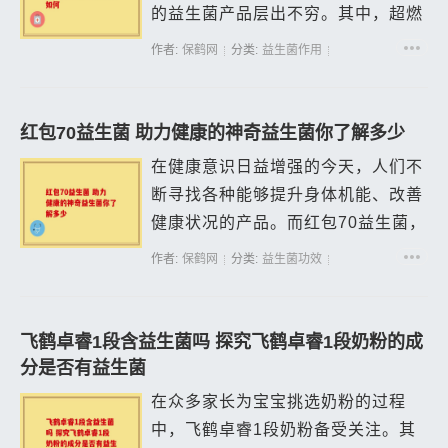
的益生菌产品层出不穷。其中，超燃
益生菌粉因其优秀的吸收效果而备受
作者:
保鹤网
分类:
益生菌作用
关注。那么，超燃益生菌粉到底怎么
样？它的吸收效果真有传闻中的那么
吗？本文...
红包70益生菌 助力健康的神奇益生菌你了解多少
在健康意识日益增强的今天，人们不
断寻找各种能够提升身体机能、改善
健康状况的产品。而红包70益生菌，
正逐渐成为健康领域的一颗新星。
作者:
保鹤网
分类:
益生菌功效
红包70益生菌是一种精心研制的益生
菌产品。它包含了多种有益菌，这些
有...
飞鹤卓睿1段含益生菌吗 探究飞鹤卓睿1段奶粉的成
分是否有益生菌
在众多家长为宝宝挑选奶粉的过程
中，飞鹤卓睿1段奶粉备受关注。其