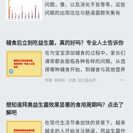
问题，像、以及消化不良等等，这些
问题的出现往往与肠道菌群失衡有
关。而益生菌粉则是改善肠道菌群的
一种有效方法之一，不过想买到适合
自己的益生菌粉，首先得了解每种产
辅食后立刻吃益生菌，真的好吗？专业人士告诉你
品的配方表...
在为宝宝添加辅食的过程中，家长们
通常都会面临各种各样的问题。从选
择哪种辅食开始，到辅食与其他营养
品的搭配，都是值得探讨的话题。其
作者:
保鹤网
分类:
益生菌品牌
中，“辅食后立刻吃益生菌，真的好
吗？”这一问题吸引了广大家长的关
注。今天...
想知道拜奥益生菌效果显著的食用周期吗？点击了
解吧
在现代生活节奏加快的背景下，越来
越多的人开始关注肠道，而益生菌作