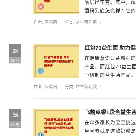
品层出不穷。其中，超
菌粉到底怎么样？它的
作者:
保鹤网
分类:
益生菌作用
红包70益生菌 助力
28
在健康意识日益增强的
05月
产品。而红包70益生
心研制的益生菌产品。
作者:
保鹤网
分类:
益生菌功效
飞鹤卓睿1段含益生
28
在众多家长为宝宝挑选
05月
量因素就是这款奶粉是