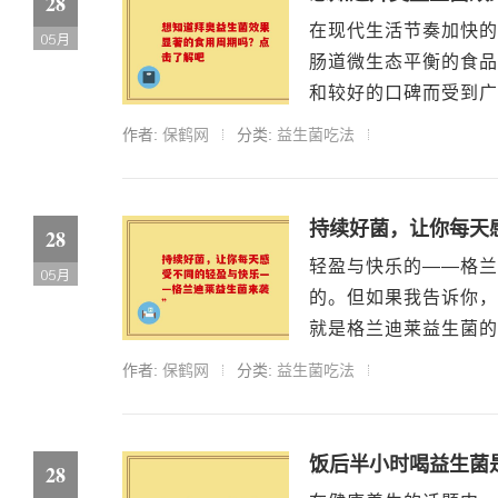
28
在现代生活节奏加快的
05月
肠道微生态平衡的食品
和较好的口碑而受到广
作者:
保鹤网
分类:
益生菌吃法
持续好菌，让你每天
28
轻盈与快乐的——格兰
05月
的。但如果我告诉你，
就是格兰迪莱益生菌的
作者:
保鹤网
分类:
益生菌吃法
饭后半小时喝益生菌
28