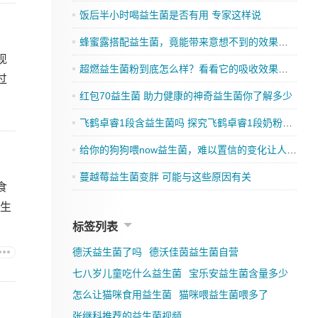
饭后半小时喝益生菌是否有用 专家这样说
蜂蜜露搭配益生菌，竟能带来意想不到的效果，你还在等什么？
现
超燃益生菌粉到底怎么样？看看它的吸收效果如何
过
红包70益生菌 助力健康的神奇益生菌你了解多少
飞鹤卓睿1段含益生菌吗 探究飞鹤卓睿1段奶粉的成分是否有益生菌
给你的狗狗喂now益生菌，难以置信的变化让人刮目相看
蔓越莓益生菌变胖 可能与这些原因有关
食
益生
标签列表
德沃益生菌了吗
德沃佳茵益生菌自营
七八岁儿童吃什么益生菌
宝乐安益生菌含量多少
怎么让猫咪食用益生菌
猫咪喂益生菌喂多了
张继科推荐的益生菌视频