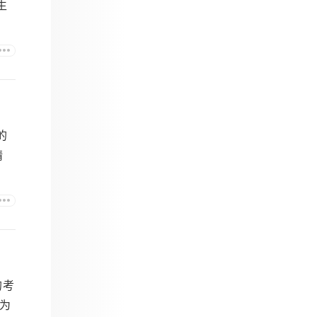
生
的
精
的考
为