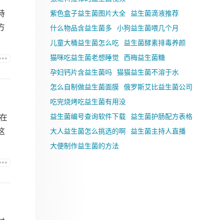
持
紫色盒子益生菌图片大全
益生菌滴液推荐
方
什么物品含益生菌多
小狗益生菌喂几个月
儿童大桶益生菌怎么吃
益生菌酵素排毒养颜
猫咪吃益生菌老想睡觉
西梅益生菌糖
孕妇钙片含益生菌吗
猫猫益生菌不溶于水
怎么自制做益生菌面膜
俄罗斯艾比益生菌公司
吃完烧烤吃益生菌有用没
益生菌编号查询软件下载
益生菌护肠配方表格
在
这
大人益生菌怎么挑选的啊
益生菌主持人直播
大便制作益生菌的方法