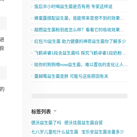
饭后半小时喝益生菌是否有用 专家这样说
。
蜂蜜露搭配益生菌，竟能带来意想不到的效果，你还在等什么？
超燃益生菌粉到底怎么样？看看它的吸收效果如何
进
红包70益生菌 助力健康的神奇益生菌你了解多少
良
飞鹤卓睿1段含益生菌吗 探究飞鹤卓睿1段奶粉的成分是否有益生菌
给你的狗狗喂now益生菌，难以置信的变化让人刮目相看
蔓越莓益生菌变胖 可能与这些原因有关
的
标签列表
德沃益生菌了吗
德沃佳茵益生菌自营
七八岁儿童吃什么益生菌
宝乐安益生菌含量多少