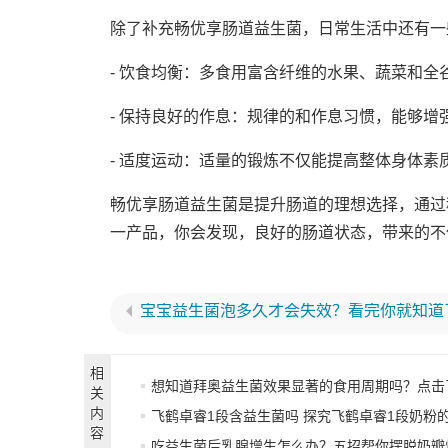
除了补充畅优享肠道益生菌，日常生活中还有一
- 饮食均衡：多食用富含纤维的水果、蔬菜和
- 保持良好的作息：规律的和作息习惯，能够增
- 适度运动：适量的锻炼不仅能提高整体身体素
畅优享肠道益生菌是提升肠道的理想选择，通过
一产品，你会发现，良好的肠道状态，带来的不
宝宝益生菌泡多久才会失效？看完你就知道
相
想知道拜奥益生菌效果显著的食用周期吗？点击
关
内
飞鹤卓睿1段含益生菌吗 探究飞鹤卓睿1段奶粉的成分是否有
容
吃益生菌后乳腺增生怎么办？五招帮你摆脱奶瓣