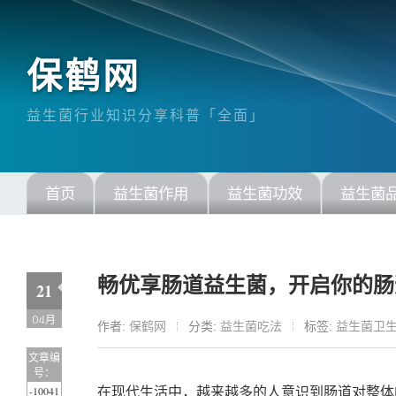
保鹤网
益生菌行业知识分享科普「全面」
首页
益生菌作用
益生菌功效
益生菌
畅优享肠道益生菌，开启你的肠
21
04月
作者:
保鹤网
分类:
益生菌吃法
标签:
益生菌卫
文章编
号：
-10041
在现代生活中，越来越多的人意识到肠道对整体