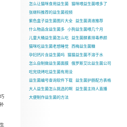
怎么让猫咪食用益生菌
猫咪喂益生菌喂多了
张继科推荐的益生菌视频
紫色盒子益生菌图片大全
益生菌滴液推荐
什么物品含益生菌多
小狗益生菌喂几个月
儿童大桶益生菌怎么吃
益生菌酵素排毒养颜
猫咪吃益生菌老想睡觉
西梅益生菌糖
孕妇钙片含益生菌吗
猫猫益生菌不溶于水
怎么自制做益生菌面膜
俄罗斯艾比益生菌公司
吃完烧烤吃益生菌有用没
益生菌编号查询软件下载
益生菌护肠配方表格
大人益生菌怎么挑选的啊
益生菌主持人直播
巧
大便制作益生菌的方法
补
生