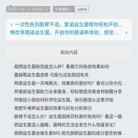
2025-04-21 04:35:12
-10070
文章编号：
一次性告别肠胃不适，爱诺益生菌帮你轻松开启舒适生活
畅优享肠道益生菌，开启你的肠道新体验，感受焕然一新的生活方式
相关内容
超燃益生菌粉到底怎么样？看看它的吸收效果如何
蔓越莓益生菌变胖 可能与这些原因有关
拜奥益生菌一天喝两次，效果真的更好吗？看完让你大吃一惊
邦美辰益生菌助力全身瘦身，轻松塑造完美身材秘籍分享
阿根廷小孩如何科学吃益生菌，快乐肠道从这里开始
育肥牛喂养益生菌的效果与好处分析探讨
肠胃不适怎么办？益生菌固体饮料真的有效吗？看这一篇
把益生菌混入猫粮，猫咪的生活会发生什么惊喜变化？
辰颐益生菌含维生素B吗 探究辰颐益生菌的成分是否有维生素B