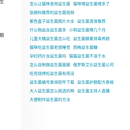
生
怎么让猫咪食用益生菌
猫咪喂益生菌喂多了
张继科推荐的益生菌视频
紫色盒子益生菌图片大全
益生菌滴液推荐
什么物品含益生菌多
小狗益生菌喂几个月
期
儿童大桶益生菌怎么吃
益生菌酵素排毒养颜
猫咪吃益生菌老想睡觉
西梅益生菌糖
孕妇钙片含益生菌吗
猫猫益生菌不溶于水
怎么自制做益生菌面膜
俄罗斯艾比益生菌公司
吃完烧烤吃益生菌有用没
益生菌编号查询软件下载
益生菌护肠配方表格
大人益生菌怎么挑选的啊
益生菌主持人直播
大便制作益生菌的方法