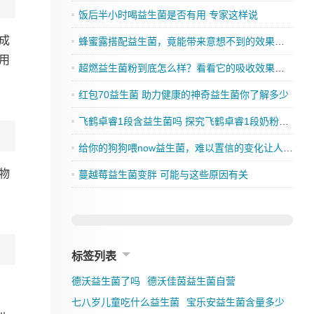
饭后半小时喝益生菌是否有用 专家这样说
成
蜂蜜露搭配益生菌，竟能带来意想不到的效果，你还在等什么？
用
超燃益生菌粉到底怎么样？看看它的吸收效果如何
红包70益生菌 助力健康的神奇益生菌你了解多少
飞鹤卓睿1段含益生菌吗 探究飞鹤卓睿1段奶粉的成分是否有益生菌
给你的狗狗喂now益生菌，难以置信的变化让人刮目相看
物
蔓越莓益生菌变胖 可能与这些原因有关
标签列表
德沃益生菌了吗
德沃佳茵益生菌自营
七八岁儿童吃什么益生菌
宝乐安益生菌含量多少