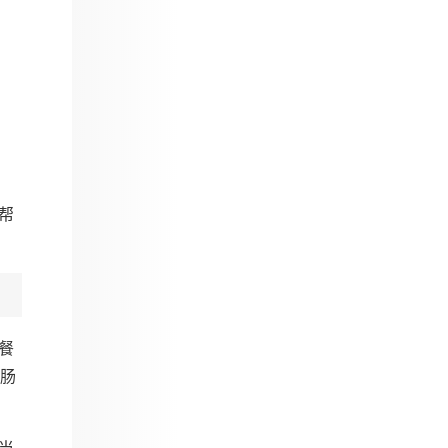
帮
餐
持肠