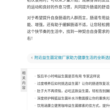
初次使用时，可以从少量开始，观察身体的反应
的运动和良好的作息习惯，共同提升肠道的舒适
对于希望提升自身肠道的人群而言，肠道专用益
能、增强，还有助于缓解肠道不适，让您轻松拥
这个快节奏的生活中，找到一种契合自身需求的
右！
附近益生菌定做厂家助力健康生活的全新选
相
饭后半小时喝益生菌是否有用 专家这样说
关
内
过度喂养后如何挑选益生菌？让你的肠道恢复活
容
肚子大不再烦恼，必吃这款益生菌，轻松告别臃
深度修护韩狐益生菌补水冷敷面膜让你的重焕光
饮用涵康立健黑咖啡益生菌酵素的佳方式，提升你的