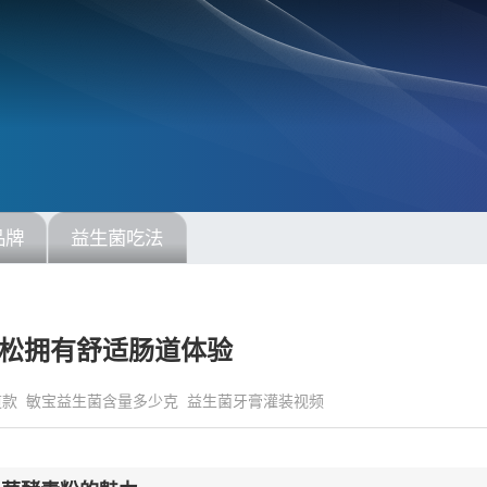
品牌
益生菌吃法
松拥有舒适肠道体验
道款
敏宝益生菌含量多少克
益生菌牙膏灌装视频