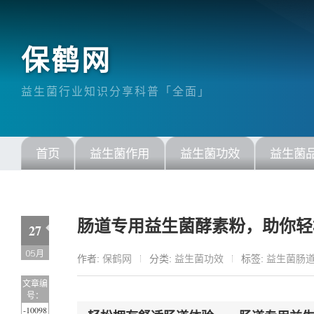
保鹤网
益生菌行业知识分享科普「全面」
首页
益生菌作用
益生菌功效
益生菌
肠道专用益生菌酵素粉，助你轻
27
05月
作者:
保鹤网
分类:
益生菌功效
标签:
益生菌肠
文章编
号：
-10098