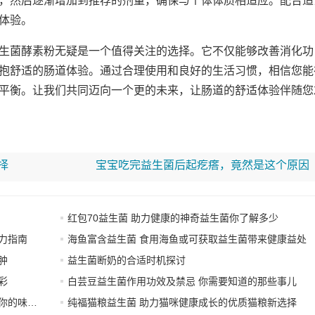
，然后逐渐增加到推荐的剂量，确保与个体体质相适应。配合适
体验。
生菌酵素粉无疑是一个值得关注的选择。它不仅能够改善消化功
抱舒适的肠道体验。通过合理使用和良好的生活习惯，相信您能
平衡。让我们共同迈向一个更的未来，让肠道的舒适体验伴随您
择
宝宝吃完益生菌后起疙瘩，竟然是这个原因
红包70益生菌 助力健康的神奇益生菌你了解多少
力指南
海鱼富含益生菌 食用海鱼或可获取益生菌带来健康益处
肿
益生菌断奶的合适时机探讨
彩
白芸豆益生菌作用功效及禁忌 你需要知道的那些事儿
味觉体验
纯福猫粮益生菌 助力猫咪健康成长的优质猫粮新选择