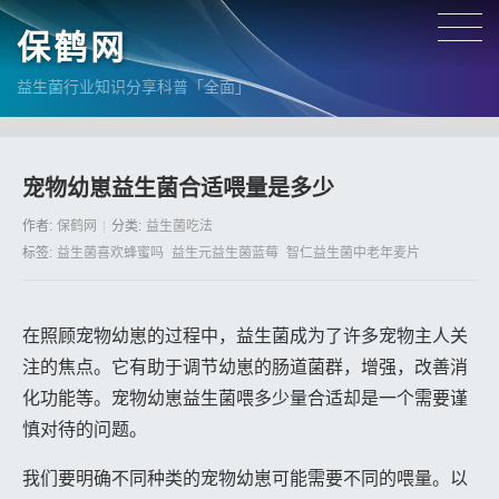
保鹤网
益生菌行业知识分享科普「全面」
宠物幼崽益生菌合适喂量是多少
作者:
保鹤网
分类:
益生菌吃法
标签:
益生菌喜欢蜂蜜吗
益生元益生菌蓝莓
智仁益生菌中老年麦片
在照顾宠物幼崽的过程中，益生菌成为了许多宠物主人关
注的焦点。它有助于调节幼崽的肠道菌群，增强，改善消
化功能等。宠物幼崽益生菌喂多少量合适却是一个需要谨
慎对待的问题。
我们要明确不同种类的宠物幼崽可能需要不同的喂量。以