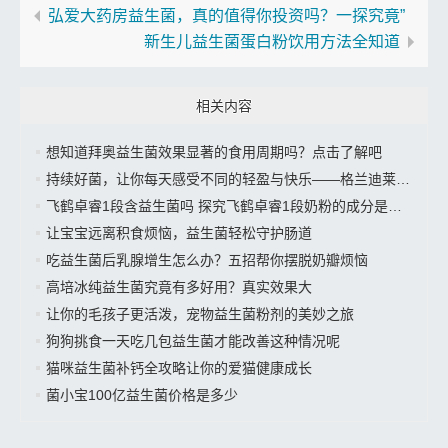
弘爱大药房益生菌，真的值得你投资吗？一探究竟”
新生儿益生菌蛋白粉饮用方法全知道
相关内容
想知道拜奥益生菌效果显著的食用周期吗？点击了解吧
持续好菌，让你每天感受不同的轻盈与快乐——格兰迪莱益生菌来袭”
飞鹤卓睿1段含益生菌吗 探究飞鹤卓睿1段奶粉的成分是否有益生菌
让宝宝远离积食烦恼，益生菌轻松守护肠道
吃益生菌后乳腺增生怎么办？五招帮你摆脱奶瓣烦恼
高培冰纯益生菌究竟有多好用？真实效果大
让你的毛孩子更活泼，宠物益生菌粉剂的美妙之旅
狗狗挑食一天吃几包益生菌才能改善这种情况呢
猫咪益生菌补钙全攻略让你的爱猫健康成长
菌小宝100亿益生菌价格是多少