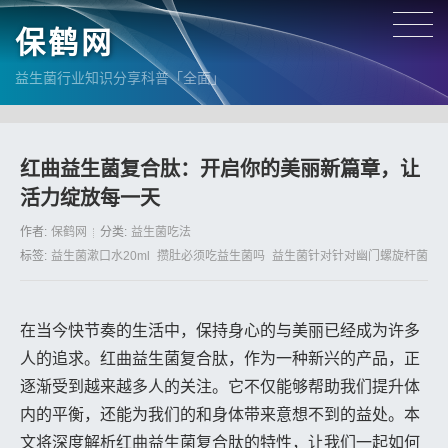
保鹤网
益生菌行业知识分享科普「全面」
红曲益生菌复合肽：开启你的美丽新篇章，让
活力绽放每一天
作者:
保鹤网
分类:
益生菌吃法
标签:
益生菌漱口水20ml
攒肚必须吃益生菌吗
益生菌针对针对幽门螺旋杆菌
在当今快节奏的生活中，保持身心的与美丽已经成为许多
人的追求。红曲益生菌复合肽，作为一种新兴的产品，正
逐渐受到越来越多人的关注。它不仅能够帮助我们提升体
内的平衡，还能为我们的和身体带来意想不到的益处。本
文将深度解析红曲益生菌复合肽的特性，让我们一起如何