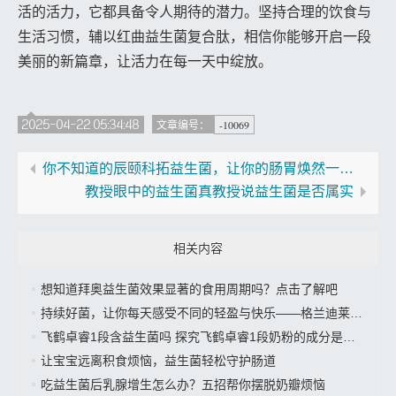
活的活力，它都具备令人期待的潜力。坚持合理的饮食与
生活习惯，辅以红曲益生菌复合肽，相信你能够开启一段
美丽的新篇章，让活力在每一天中绽放。
2025-04-22 05:34:48
-10069
文章编号：
你不知道的辰颐科拓益生菌，让你的肠胃焕然一新快来了解一下”
教授眼中的益生菌真教授说益生菌是否属实
相关内容
想知道拜奥益生菌效果显著的食用周期吗？点击了解吧
持续好菌，让你每天感受不同的轻盈与快乐——格兰迪莱益生菌来袭”
飞鹤卓睿1段含益生菌吗 探究飞鹤卓睿1段奶粉的成分是否有益生菌
让宝宝远离积食烦恼，益生菌轻松守护肠道
吃益生菌后乳腺增生怎么办？五招帮你摆脱奶瓣烦恼