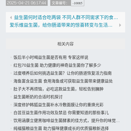
2025-04-21 06:17:44
-10085
文章编号：
益生菌何时适合吃两袋 不同人群不同需求下的食用量探讨
爱乐维益生菌，给你肠道带来的惊喜转变与生活变化
相关内容
饭后半小时喝益生菌是否有用 专家这样说
红包70益生菌 助力健康的神奇益生菌你了解多少
过度喂养后如何挑选益生菌？让你的肠道恢复活力指南
海鱼富含益生菌 食用海鱼或可获取益生菌带来健康益处
肚子大不再烦恼，必吃这款益生菌，轻松告别臃肿
益生菌断奶的合适时机探讨
深度修护韩狐益生菌补水冷敷面膜让你的重焕光彩
白芸豆益生菌作用功效及禁忌 你需要知道的那些事儿
饮用涵康立健黑咖啡益生菌酵素的佳方式，提升你的味觉体验
纯福猫粮益生菌 助力猫咪健康成长的优质猫粮新选择