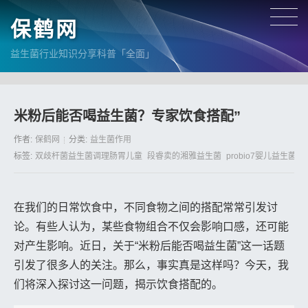
保鹤网
益生菌行业知识分享科普「全面」
米粉后能否喝益生菌？专家饮食搭配”
作者:
保鹤网
分类:
益生菌作用
标签:
双歧杆菌益生菌调理肠胃儿童
段睿卖的湘雅益生菌
probio7婴儿益生菌
在我们的日常饮食中，不同食物之间的搭配常常引发讨
论。有些人认为，某些食物组合不仅会影响口感，还可能
对产生影响。近日，关于“米粉后能否喝益生菌”这一话题
引发了很多人的关注。那么，事实真是这样吗？今天，我
们将深入探讨这一问题，揭示饮食搭配的。