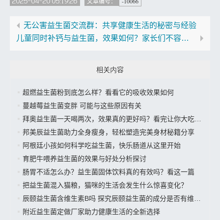
2025-04-20 05:19:26
-10066
文章编号：
无公害益生菌交流群：共享健康生活的秘密与经验
儿童同时补钙与益生菌，效果如何？家长们不容错过的知识
相关内容
超燃益生菌粉到底怎么样？看看它的吸收效果如何
蔓越莓益生菌变胖 可能与这些原因有关
拜奥益生菌一天喝两次，效果真的更好吗？看完让你大吃一惊
邦美辰益生菌助力全身瘦身，轻松塑造完美身材秘籍分享
阿根廷小孩如何科学吃益生菌，快乐肠道从这里开始
育肥牛喂养益生菌的效果与好处分析探讨
肠胃不适怎么办？益生菌固体饮料真的有效吗？看这一篇
把益生菌混入猫粮，猫咪的生活会发生什么惊喜变化？
辰颐益生菌含维生素B吗 探究辰颐益生菌的成分是否有维生素B
附近益生菌定做厂家助力健康生活的全新选择