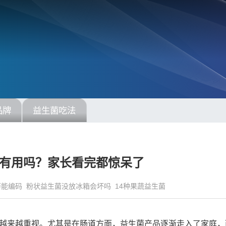
品牌
益生菌吃法
有用吗？家长看完都惊呆了
历能编码
粉状益生菌没放冰箱会坏吗
14种果蔬益生菌
越来越重视。尤其是在肠道方面，益生菌产品逐渐走入了家庭，