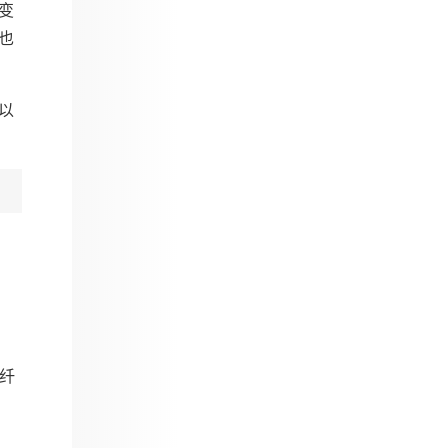
变
也
以
纤