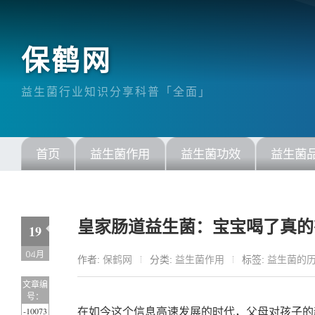
保鹤网
益生菌行业知识分享科普「全面」
首页
益生菌作用
益生菌功效
益生菌
皇家肠道益生菌：宝宝喝了真的
19
04月
作者:
保鹤网
分类:
益生菌作用
标签:
益生菌的
文章编
号：
-10073
在如今这个信息高速发展的时代，父母对孩子的