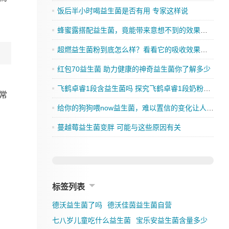
饭后半小时喝益生菌是否有用 专家这样说
蜂蜜露搭配益生菌，竟能带来意想不到的效果，你还在等什么？
超燃益生菌粉到底怎么样？看看它的吸收效果如何
红包70益生菌 助力健康的神奇益生菌你了解多少
飞鹤卓睿1段含益生菌吗 探究飞鹤卓睿1段奶粉的成分是否有益生菌
常
给你的狗狗喂now益生菌，难以置信的变化让人刮目相看
蔓越莓益生菌变胖 可能与这些原因有关
标签列表
德沃益生菌了吗
德沃佳茵益生菌自营
七八岁儿童吃什么益生菌
宝乐安益生菌含量多少