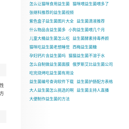
怎么让猫咪食用益生菌
猫咪喂益生菌喂多了
张继科推荐的益生菌视频
紫色盒子益生菌图片大全
益生菌滴液推荐
什么物品含益生菌多
小狗益生菌喂几个月
儿童大桶益生菌怎么吃
益生菌酵素排毒养颜
猫咪吃益生菌老想睡觉
西梅益生菌糖
孕妇钙片含益生菌吗
猫猫益生菌不溶于水
怎么自制做益生菌面膜
俄罗斯艾比益生菌公司
吃完烧烤吃益生菌有用没
益生菌编号查询软件下载
益生菌护肠配方表格
性
大人益生菌怎么挑选的啊
益生菌主持人直播
方
大便制作益生菌的方法