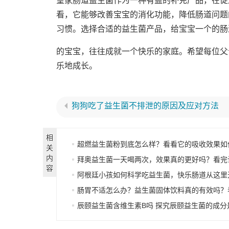
皇家肠道益生菌作为一种有益的补充产品，在促
看，它能够改善宝宝的消化功能，降低肠道问题
习惯。选择合适的益生菌产品，给宝宝一个的肠
的宝宝，往往成就一个快乐的家庭。希望每位父
乐地成长。
狗狗吃了益生菌不排泄的原因及应对方法
相
超燃益生菌粉到底怎么样？看看它的吸收效果如
关
内
拜奥益生菌一天喝两次，效果真的更好吗？看完让你
容
阿根廷小孩如何科学吃益生菌，快乐肠道从这里
肠胃不适怎么办？益生菌固体饮料真的有效吗？
辰颐益生菌含维生素B吗 探究辰颐益生菌的成分是否有