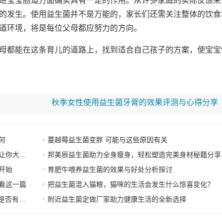
进宝宝肠道方面确实具有一定的作用。从许多家庭的实际反馈来
的发生。使用益生菌并不是万能的，家长们还需关注整体的饮食
道环境，将是每位父母都应努力的方向。
母都能在这条育儿的道路上，找到适合自己孩子的方案，使宝宝
秋季女性使用益生菌牙膏的效果评测与心得分享
何
蔓越莓益生菌变胖 可能与这些原因有关
大吃一惊
邦美辰益生菌助力全身瘦身，轻松塑造完美身材秘籍分享
开始
育肥牛喂养益生菌的效果与好处分析探讨
看这一篇
把益生菌混入猫粮，猫咪的生活会发生什么惊喜变化？
维生素B
附近益生菌定做厂家助力健康生活的全新选择