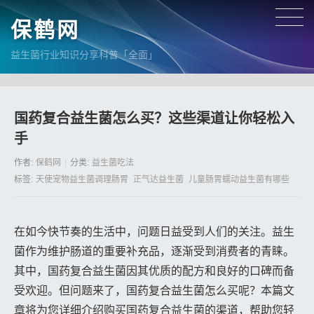
保鹤网
益生菌行业知识分享科普「全面」
国药复合益生菌怎么买？这些渠道让你轻松入
手
作者:
保鹤网
分类:
益生菌吃法
标签:
天使宠物益生菌调理肠胃
正气达益生菌
儿童肠胃蠕动益生菌有哪些
在如今快节奏的生活中，问题日益受到人们的关注。益生
菌作为维护肠道的重要补充品，逐渐受到消费者的青睐。
其中，国药复合益生菌因其优质的配方和良好的口碑而备
受欢迎。但问题来了，国药复合益生菌怎么买呢？本篇文
章将为您详细介绍购买国药复合益生菌的渠道，帮助您轻