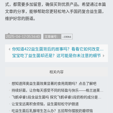
式，都需要多加留意，确保买到优质产品。希望通过本篇
文章的分享，能够帮助您更轻松地入手国药复合益生菌，
维护好您的肠道。
2025-04-12 05:34:40
-10064
文章编号：
你知道422益生菌背后的故事吗？看看它如何改变你的生活”
宝宝吃了益生菌却还是？这可能是你未注意的细节
相关内容
想知道拜奥益生菌效果显著的食用周期吗？点击了解吧
持续好菌，让你每天感受不同的轻盈与快乐——格兰迪莱益生菌来袭”
飞鹤卓睿1段含益生菌吗 探究飞鹤卓睿1段奶粉的成分是否有益生菌
让宝宝远离积食烦恼，益生菌轻松守护肠道
吃益生菌后乳腺增生怎么办？五招帮你摆脱奶瓣烦恼