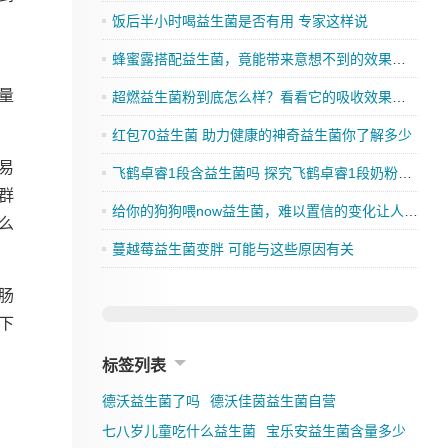
饭后半小时喝益生菌是否有用 专家这样说
蜂蜜露搭配益生菌，竟能带来意想不到的效果，你还在等什么？
量
超燃益生菌粉到底怎么样？看看它的吸收效果如何
红包70益生菌 助力健康的神奇益生菌你了解多少
易
飞鹤卓睿1段含益生菌吗 探究飞鹤卓睿1段奶粉的成分是否有益生菌
群
给你的狗狗喂now益生菌，难以置信的变化让人刮目相看
么
蔓越莓益生菌变胖 可能与这些原因有关
肠
下
标签列表
德沃益生菌了吗
德沃佳茵益生菌自营
七八岁儿童吃什么益生菌
宝乐安益生菌含量多少