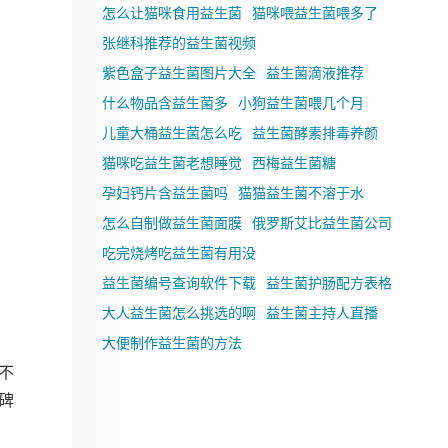
怎么让猫咪食用益生菌
猫咪喂益生菌喂多了
张继科推荐的益生菌视频
紫色盒子益生菌图片大全
益生菌滴液推荐
什么物品含益生菌多
小狗益生菌喂几个月
儿童大桶益生菌怎么吃
益生菌酵素排毒养颜
猫咪吃益生菌老想睡觉
西梅益生菌糖
孕妇钙片含益生菌吗
猫猫益生菌不溶于水
怎么自制做益生菌面膜
俄罗斯艾比益生菌公司
吃完烧烤吃益生菌有用没
益生菌编号查询软件下载
益生菌护肠配方表格
大人益生菌怎么挑选的啊
益生菌主持人直播
大便制作益生菌的方法
不
碑