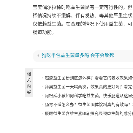
宝宝偶尔拉稀时吃益生菌是有一定可行性的，但
稀情况持续不缓解、伴有发热、等其他严重症状
仅依赖益生菌。在合理的情况下使用益生菌，可
肠道功能。
狗吃半包益生菌量多吗 会不会致死
相
超燃益生菌粉到底怎么样？看看它的吸收效果如
关
内
拜奥益生菌一天喝两次，效果真的更好吗？看完让你
容
阿根廷小孩如何科学吃益生菌，快乐肠道从这里
肠胃不适怎么办？益生菌固体饮料真的有效吗？
辰颐益生菌含维生素B吗 探究辰颐益生菌的成分是否有