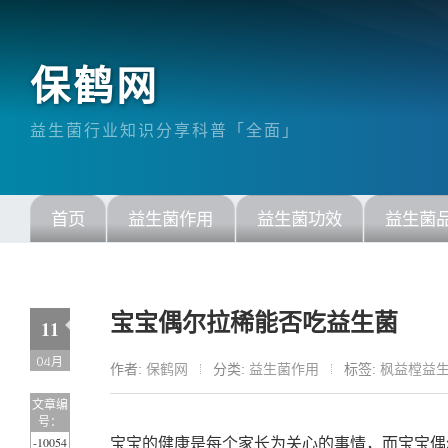
保鹤网
益生菌行业知识分享科普「全面」
首页
益生菌作用
益生菌功效
益生菌
宝宝偶尔拉稀能否吃益生菌
11
04月
作者:
保鹤网
分类:
益生菌作用
标签:
枫益樘益
文章编
号：
-10054
宝宝的健康是每个家长为关心的事情，而宝宝偶