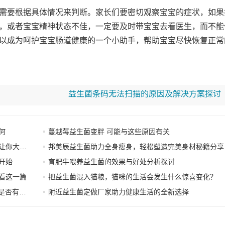
需要根据具体情况来判断。家长们要密切观察宝宝的症状，如果
，或者宝宝精神状态不佳，一定要及时带宝宝去看医生，而不能
以成为呵护宝宝肠道健康的一个小助手，帮助宝宝尽快恢复正常
益生菌条码无法扫描的原因及解决方案探讨
何
蔓越莓益生菌变胖 可能与这些原因有关
大吃一惊
邦美辰益生菌助力全身瘦身，轻松塑造完美身材秘籍分享
开始
育肥牛喂养益生菌的效果与好处分析探讨
看这一篇
把益生菌混入猫粮，猫咪的生活会发生什么惊喜变化？
维生素B
附近益生菌定做厂家助力健康生活的全新选择