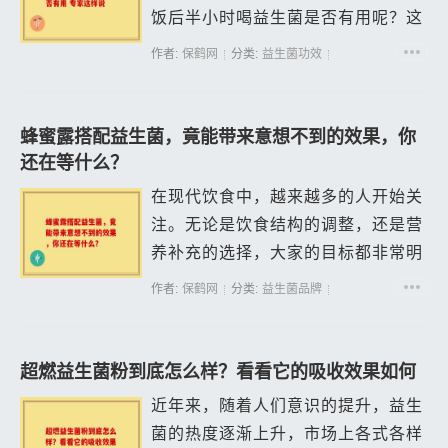
饭后半小时喝益生菌是否有用呢？这
其实是一个涉及到益生菌的特性、人
作者:
保鹤网
分类:
益生菌功效
体消化过程以及两者相互作用的复杂
问题。 我们需要了解益生菌的作用
机制。...
蜂蜜露搭配益生菌，竟能带来意想不到的效果，你
还在等什么？
在现代饮食中，越来越多的人开始关
注。无论是饮食结构的调整，还是营
养补充的选择，大家的目标都非常明
确：希望通过优质的营养促进身体的
作者:
保鹤网
分类:
益生菌品牌
整体。近，蜂蜜露搭配益生菌的组合
引起了众多爱好者的关注。你或许会
想，这样...
超燃益生菌粉到底怎么样？看看它的吸收效果如何
近年来，随着人们意识的提升，益生
菌的热度逐渐上升，市场上各式各样