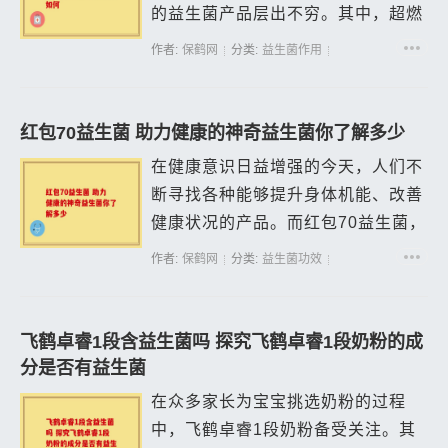
的益生菌产品层出不穷。其中，超燃
益生菌粉因其优秀的吸收效果而备受
作者:
保鹤网
分类:
益生菌作用
关注。那么，超燃益生菌粉到底怎么
样？它的吸收效果真有传闻中的那么
吗？本文...
红包70益生菌 助力健康的神奇益生菌你了解多少
在健康意识日益增强的今天，人们不
断寻找各种能够提升身体机能、改善
健康状况的产品。而红包70益生菌，
正逐渐成为健康领域的一颗新星。
作者:
保鹤网
分类:
益生菌功效
红包70益生菌是一种精心研制的益生
菌产品。它包含了多种有益菌，这些
有...
飞鹤卓睿1段含益生菌吗 探究飞鹤卓睿1段奶粉的成
分是否有益生菌
在众多家长为宝宝挑选奶粉的过程
中，飞鹤卓睿1段奶粉备受关注。其