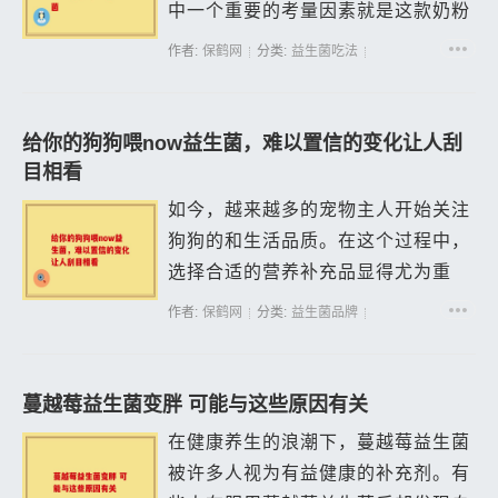
中一个重要的考量因素就是这款奶粉
是否含有益生菌。 飞鹤作为国内知
作者:
保鹤网
分类:
益生菌吃法
名的奶粉品牌，一直致力于为宝宝提
供营养丰富且安全的奶粉产品。飞鹤
卓睿1段...
给你的狗狗喂now益生菌，难以置信的变化让人刮
目相看
如今，越来越多的宠物主人开始关注
狗狗的和生活品质。在这个过程中，
选择合适的营养补充品显得尤为重
要。特别是当谈到狗狗的肠道时，益
作者:
保鹤网
分类:
益生菌品牌
生菌已经成为宠物护理的热门选择。
而在众多品牌中，now益生菌凭借其
有效性和...
蔓越莓益生菌变胖 可能与这些原因有关
在健康养生的浪潮下，蔓越莓益生菌
被许多人视为有益健康的补充剂。有