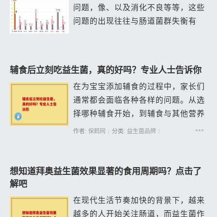
问题，像、以及消化不良等等，这些
问题的出现往往与肠道菌群失衡有
关。而益生菌粉则是改善肠道菌群的
一种有效方法之一，不过想买到适合
自己的益生菌粉，首先得了解每种产
辅食后立刻吃益生菌，真的好吗？专业人士告诉你
品的配方表...
在为宝宝添加辅食的过程中，家长们
通常都会面临各种各样的问题。从选
择哪种辅食开始，到辅食与其他营养
品的搭配，都是值得探讨的话题。其
作者:
保鹤网
分类:
益生菌品牌
中，“辅食后立刻吃益生菌，真的好
吗？”这一问题吸引了广大家长的关
注。今天...
想知道拜奥益生菌效果显著的食用周期吗？点击了
解吧
在现代生活节奏加快的背景下，越来
越多的人开始关注肠道，而益生菌作