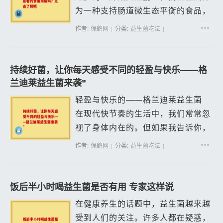
为一种支持肠道微生态平衡的食品，
日益受到大家的青睐。特别是拜奥益
作者:
保鹤网
分类:
益生菌吃法
生菌，以其独特的配方和较好的口碑
而受到广泛关注。今天，我们就来聊
聊拜奥益...
持续好菌，让你每天感受不同的轻盈与快乐——格
兰迪莱益生菌来袭”
轻盈与快乐的——格兰迪莱益生菌
在现代快节奏的生活中，我们常常忽
视了身体内在的。但如果我告诉你，
能通过一种简单的方式让你的每一天
作者:
保鹤网
分类:
益生菌吃法
都充满轻盈与快乐呢？这就是格兰迪
莱益生菌的魅力所在。格兰迪莱益生
菌不仅...
饭后半小时喝益生菌是否有用 专家这样说
在健康养生的话题中，益生菌越来越
受到人们的关注。许多人都在疑惑，