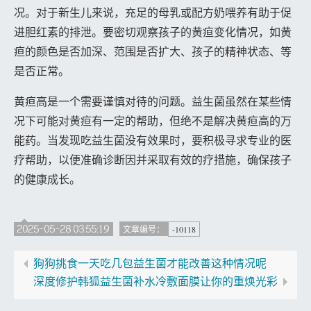
况。对于新生儿来说，充足的母乳或配方奶喂养有助于促
进胆红素的排泄。要密切观察孩子的黄疸变化情况，如黄
疸的颜色是否加深、范围是否扩大、孩子的精神状态、等
是否正常。
黄疸高是一个需要谨慎对待的问题。益生菌虽然在某些情
况下可能对黄疸有一定的帮助，但绝不是解决黄疸高的万
能药。当发现吃益生菌没有效果时，要积极寻求专业的医
疗帮助，以便准确诊断因并采取有效的疗措施，确保孩子
的健康成长。
2025-05-28 03:55:19
-10118
文章编号：
狗狗挑食一天吃几包益生菌才能改善这种情况呢
深度修护韩狐益生菌补水冷敷面膜让你的重焕光彩