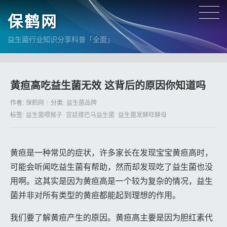
保鹤网
益生菌行业知识分享科普「全面」
黄疸高吃益生菌无效 这背后的原因你知道吗
作者:
保鹤网
分类:
益生菌品牌
标签:
益生菌喂猴子
宫廷搂巴马益生菌
益生菌发酵旺酵母
黄疸是一种常见的症状，许多家长在发现宝宝黄疸高时，
可能会听闻吃益生菌有帮助，然而却发现吃了益生菌也没
用啊。这其实是因为黄疸高是一个较为复杂的情况，益生
菌并非对所有类型的黄疸都能起到理想的作用。
我们要了解黄疸产生的原因。黄疸高主要是因为胆红素代