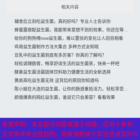
相关内容
辅食后立刻吃益生菌，真的好吗？专业人士告诉你
蜂蜜露搭配益生菌，竟能带来意想不到的效果，你还在等什么？
给你的狗狗喂now益生菌，难以置信的变化让人刮目相看
鸡哥益生菌制作方法大集合 多种方式全知晓
豆乳中的益生菌到底有多厉害？你真的了解吗？
轻松调理肠胃，畅享舒适生活的益生菌茶，快来一杯吧
酵素益生菌活菌固体饮料助力健康生活的全新选择
黄疸高吃益生菌无效 这背后的原因你知道吗
陈小姐在大连的益生菌，让你的肠道重拾活力，轻松享受美好生活”
颜值爆表的网红益生菌，谁说它只会美容？看看效果
免责声明：本文部分内容来源于网络，仅用于参考、
免责声明：本文部分内容来源于网络，仅用于参考、
交流等非商业性目的。如有侵权或不实信息请及时与
交流等非商业性目的。如有侵权或不实信息请及时与
XML地图
---
网站地图
----
热点关注
---备案号：
京ICP备17024281