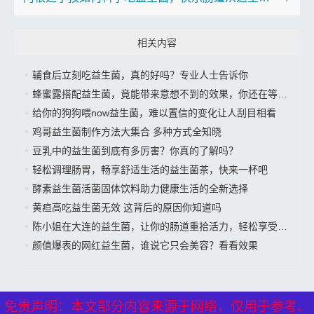
相关内容
辅食后立刻吃益生菌，真的好吗？专业人士告诉你
蜂蜜露搭配益生菌，竟能带来意想不到的效果，你还在等什么？
给你的狗狗喂now益生菌，难以置信的变化让人刮目相看
鸡哥益生菌制作方法大集合 多种方式全知晓
豆乳中的益生菌到底有多厉害？你真的了解吗？
轻松调理肠胃，畅享舒适生活的益生菌茶，快来一杯吧
酵素益生菌活菌固体饮料助力健康生活的全新选择
黄疸高吃益生菌无效 这背后的原因你知道吗
陈小姐在大连的益生菌，让你的肠道重拾活力，轻松享受美好生活”
颜值爆表的网红益生菌，谁说它只会美容？看看效果
免责声明：本文部分内容来源于网络，仅用于参考、
免责声明：本文部分内容来源于网络，仅用于参考、