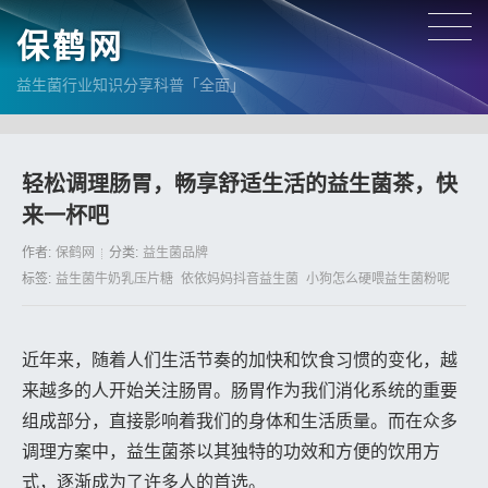
保鹤网
益生菌行业知识分享科普「全面」
轻松调理肠胃，畅享舒适生活的益生菌茶，快
来一杯吧
作者:
保鹤网
分类:
益生菌品牌
标签:
益生菌牛奶乳压片糖
依依妈妈抖音益生菌
小狗怎么硬喂益生菌粉呢
近年来，随着人们生活节奏的加快和饮食习惯的变化，越
来越多的人开始关注肠胃。肠胃作为我们消化系统的重要
组成部分，直接影响着我们的身体和生活质量。而在众多
调理方案中，益生菌茶以其独特的功效和方便的饮用方
式，逐渐成为了许多人的首选。