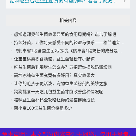
给狗驱虫后吃益生菌真的有帮助吗？看看专家怎么说
相关内容
想知道拜奥益生菌效果显著的食用周期吗？点击了解吧
持续好菌，让你每天感受不同的轻盈与快乐——格兰迪莱益生菌来袭”
飞鹤卓睿1段含益生菌吗 探究飞鹤卓睿1段奶粉的成分是否有益生菌
让宝宝远离积食烦恼，益生菌轻松守护肠道
吃益生菌后乳腺增生怎么办？五招帮你摆脱奶瓣烦恼
高培冰纯益生菌究竟有多好用？真实效果大
让你的毛孩子更活泼，宠物益生菌粉剂的美妙之旅
狗狗挑食一天吃几包益生菌才能改善这种情况呢
猫咪益生菌补钙全攻略让你的爱猫健康成长
菌小宝100亿益生菌价格是多少
免责声明：本文部分内容来源于网络，仅用于参考、
免责声明：本文部分内容来源于网络，仅用于参考、