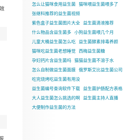
怎么让猫咪食用益生菌
猫咪喂益生菌喂多了
效
张继科推荐的益生菌视频
紫色盒子益生菌图片大全
益生菌滴液推荐
什么物品含益生菌多
小狗益生菌喂几个月
儿童大桶益生菌怎么吃
益生菌酵素排毒养颜
猫咪吃益生菌老想睡觉
西梅益生菌糖
孕妇钙片含益生菌吗
猫猫益生菌不溶于水
怎么自制做益生菌面膜
俄罗斯艾比益生菌公司
吃完烧烤吃益生菌有用没
益生菌编号查询软件下载
益生菌护肠配方表格
大人益生菌怎么挑选的啊
益生菌主持人直播
大便制作益生菌的方法
服