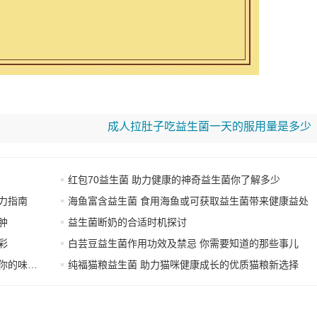
成人拉肚子吃益生菌一天的服用量是多少
红包70益生菌 助力健康的神奇益生菌你了解多少
力指南
海鱼富含益生菌 食用海鱼或可获取益生菌带来健康益处
肿
益生菌断奶的合适时机探讨
彩
白芸豆益生菌作用功效及禁忌 你需要知道的那些事儿
味觉体验
纯福猫粮益生菌 助力猫咪健康成长的优质猫粮新选择