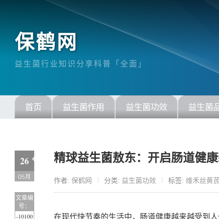
保鹤网
益生菌行业知识分享科普「全面」
首页
益生菌作用
益生菌功效
益生菌
精球益生菌敖东：开启肠道健康
26
05月
作者:
保鹤网
分类:
益生菌功效
标签:
维禾丝黄
文章编
号：
-10100
在现代快节奏的生活中，肠道健康越来越受到人