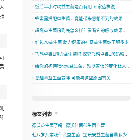
饭后半小时喝益生菌是否有用 专家这样说
人
肠
蜂蜜露搭配益生菌，竟能带来意想不到的效果，你还在等什么？
超燃益生菌粉到底怎么样？看看它的吸收效果如何
红包70益生菌 助力健康的神奇益生菌你了解多少
飞鹤卓睿1段含益生菌吗 探究飞鹤卓睿1段奶粉的成分是否有益生菌
可
给你的狗狗喂now益生菌，难以置信的变化让人刮目相看
易
蔓越莓益生菌变胖 可能与这些原因有关
乳
标签列表
纤
德沃益生菌了吗
德沃佳茵益生菌自营
七八岁儿童吃什么益生菌
宝乐安益生菌含量多少