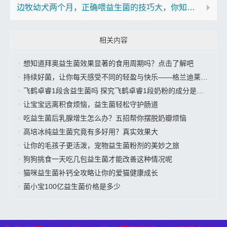
边牧幼犬两个月，正确喂益生菌的技巧大，你知道多少？
相关内容
想知道拜奥益生菌效果显著的食用周期吗？点击了解吧
持续好菌，让你每天感受不同的轻盈与快乐——格兰迪莱益生菌来袭”
飞鹤卓睿1段含益生菌吗 探究飞鹤卓睿1段奶粉的成分是否有益生菌
让宝宝远离积食烦恼，益生菌轻松守护肠道
吃益生菌后乳腺增生怎么办？五招帮你摆脱奶瓣烦恼
高培冰纯益生菌究竟有多好用？真实效果大
让你的毛孩子更活泼，宠物益生菌粉剂的美妙之旅
狗狗挑食一天吃几包益生菌才能改善这种情况呢
猫咪益生菌补钙全攻略让你的爱猫健康成长
菌小宝100亿益生菌价格是多少