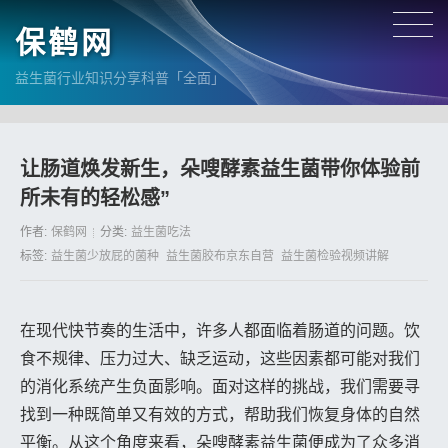
保鹤网
益生菌行业知识分享科普「全面」
让肠道焕发新生，朵嗖酵素益生菌带你体验前
所未有的轻松感”
作者:
保鹤网
分类:
益生菌吃法
标签:
益生菌少放屁的菌种
益生菌胶布京东自营
益生菌检验视频讲解
在现代快节奏的生活中，许多人都面临着肠道的问题。饮
食不规律、压力过大、缺乏运动，这些因素都可能对我们
的消化系统产生负面影响。面对这样的挑战，我们需要寻
找到一种既简单又有效的方式，帮助我们恢复身体的自然
平衡。从这个角度来看，朵嗖酵素益生菌便成为了众多消