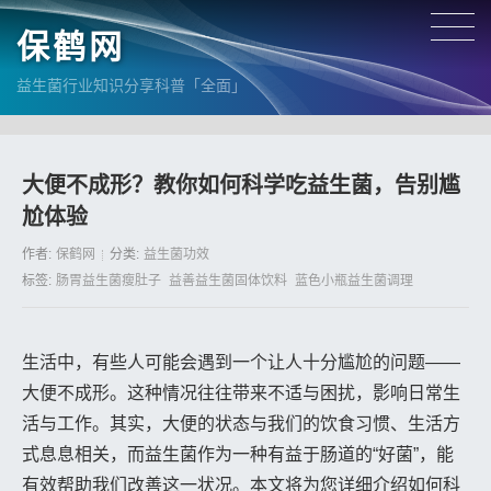
保鹤网
益生菌行业知识分享科普「全面」
大便不成形？教你如何科学吃益生菌，告别尴
尬体验
作者:
保鹤网
分类:
益生菌功效
标签:
肠胃益生菌瘦肚子
益善益生菌固体饮料
蓝色小瓶益生菌调理
生活中，有些人可能会遇到一个让人十分尴尬的问题——
大便不成形。这种情况往往带来不适与困扰，影响日常生
活与工作。其实，大便的状态与我们的饮食习惯、生活方
式息息相关，而益生菌作为一种有益于肠道的“好菌”，能
有效帮助我们改善这一状况。本文将为您详细介绍如何科