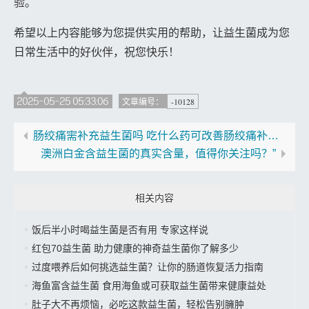
验。
希望以上内容能够为您提供实用的帮助，让益生菌成为您
日常生活中的好伙伴，祝您快乐！
2025-05-25 05:33:06
-10128
文章编号：
肠绞痛需补充益生菌吗 吃什么药可改善肠绞痛补充益生菌
澳洲白金含益生菌的真实含量，值得你关注吗？”
相关内容
饭后半小时喝益生菌是否有用 专家这样说
红包70益生菌 助力健康的神奇益生菌你了解多少
过度喂养后如何挑选益生菌？让你的肠道恢复活力指南
海鱼富含益生菌 食用海鱼或可获取益生菌带来健康益处
肚子大不再烦恼，必吃这款益生菌，轻松告别臃肿