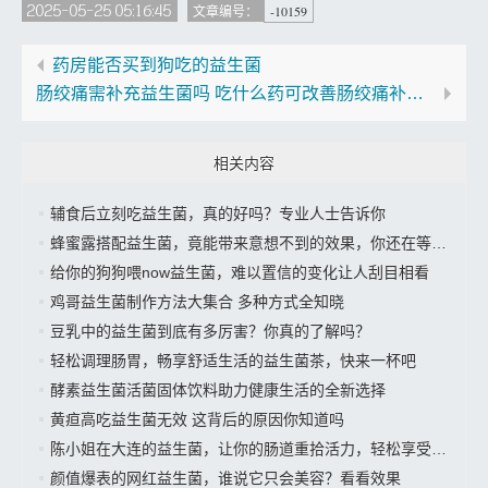
2025-05-25 05:16:45
-10159
文章编号：
药房能否买到狗吃的益生菌
肠绞痛需补充益生菌吗 吃什么药可改善肠绞痛补充益生菌
相关内容
辅食后立刻吃益生菌，真的好吗？专业人士告诉你
蜂蜜露搭配益生菌，竟能带来意想不到的效果，你还在等什么？
给你的狗狗喂now益生菌，难以置信的变化让人刮目相看
鸡哥益生菌制作方法大集合 多种方式全知晓
豆乳中的益生菌到底有多厉害？你真的了解吗？
轻松调理肠胃，畅享舒适生活的益生菌茶，快来一杯吧
酵素益生菌活菌固体饮料助力健康生活的全新选择
黄疸高吃益生菌无效 这背后的原因你知道吗
陈小姐在大连的益生菌，让你的肠道重拾活力，轻松享受美好生活”
颜值爆表的网红益生菌，谁说它只会美容？看看效果