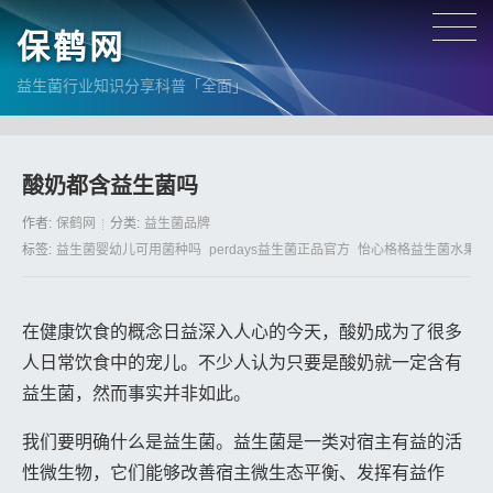
保鹤网
益生菌行业知识分享科普「全面」
酸奶都含益生菌吗
作者:
保鹤网
分类:
益生菌品牌
标签:
益生菌婴幼儿可用菌种吗
perdays益生菌正品官方
怡心格格益生菌水果条
在健康饮食的概念日益深入人心的今天，酸奶成为了很多
人日常饮食中的宠儿。不少人认为只要是酸奶就一定含有
益生菌，然而事实并非如此。
我们要明确什么是益生菌。益生菌是一类对宿主有益的活
性微生物，它们能够改善宿主微生态平衡、发挥有益作