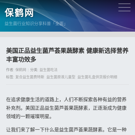
保鹤网
益生菌行业知识分享科普「全面」
美国正品益生菌芦荟果蔬酵素 健康新选择营养
丰富功效多
作者:
保鹤网
分类:
益生菌吃法
标签:
复合益生菌费特斯
益生菌原液儿童型
益生菌礼盒供货报价明细
在追求健康生活的道路上，人们不断探索各种有益的营养
补充剂。美国正品益生菌芦荟果蔬酵素，正逐渐成为健康
领域的一颗璀璨明星。
让我们来了解一下什么是益生菌芦荟果蔬酵素。它是一种