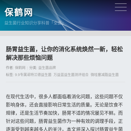
保鹤网
益生菌行业知识分享科普「全面」
肠胃益生菌，让你的消化系统焕然一新，轻松
解决那些烦恼问题
作者:
保鹤网
分类:
益生菌品牌
标签:
9.9专属诺特兰德益生菌
万益蓝益生菌测评组合
微哇塞减脂益生菌
在现代生活中，很多人都面临着消化问题，这些问题不仅
影响身体，还会直接影响日常生活的质量。无论是饮食不
规律，还是生活节奏加快，肠胃不适的情况屡见不鲜。而
针对这些问题，肠胃益生菌作为一种有效的调理手段，正
逐渐受到越来越多人的关注。本文将深入探讨肠胃益生菌