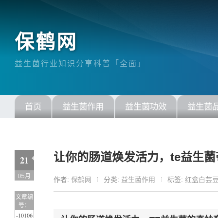
保鹤网
益生菌行业知识分享科普「全面」
首页
益生菌作用
益生菌功效
益生菌
让你的肠道焕发活力，te益生菌
21
05月
作者:
保鹤网
分类:
益生菌作用
标签:
红盒白芸
文章编
号：
-10106