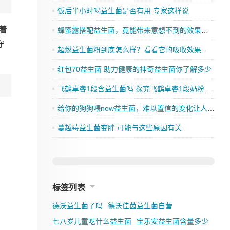
饭后半小时喝益生菌是否有用 专家这样说
着
蜂蜜露搭配益生菌，竟能带来意想不到的效果，你还在等什么？
守
超燃益生菌粉到底怎么样？看看它的吸收效果如何
红包70益生菌 助力健康的神奇益生菌你了解多少
飞鹤卓睿1段含益生菌吗 探究飞鹤卓睿1段奶粉的成分是否有益生菌
给你的狗狗喂now益生菌，难以置信的变化让人刮目相看
蔓越莓益生菌变胖 可能与这些原因有关
标签列表
德沃益生菌了吗
德沃佳茵益生菌自营
七八岁儿童吃什么益生菌
宝乐安益生菌含量多少