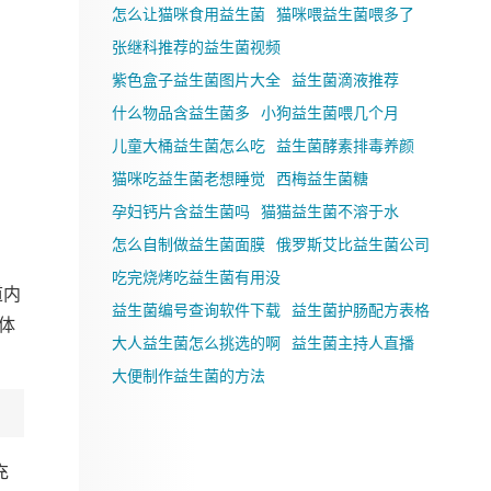
怎么让猫咪食用益生菌
猫咪喂益生菌喂多了
张继科推荐的益生菌视频
紫色盒子益生菌图片大全
益生菌滴液推荐
什么物品含益生菌多
小狗益生菌喂几个月
儿童大桶益生菌怎么吃
益生菌酵素排毒养颜
猫咪吃益生菌老想睡觉
西梅益生菌糖
孕妇钙片含益生菌吗
猫猫益生菌不溶于水
怎么自制做益生菌面膜
俄罗斯艾比益生菌公司
吃完烧烤吃益生菌有用没
道内
益生菌编号查询软件下载
益生菌护肠配方表格
体
大人益生菌怎么挑选的啊
益生菌主持人直播
大便制作益生菌的方法
充