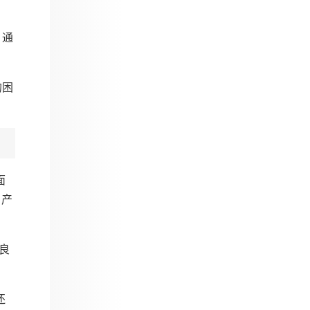
。通
的困
面
。产
良
还