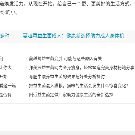
道焕发活力，从现在开始，给自己一个更、更美好的生活方式。
为你的小。
益生菌三益菌有何作用 全面解析其对健康的多种积极影响
蔓越莓益生菌成人：健康新选择助力成人身体机能提升
何
蔓越莓益生菌变胖 可能与这些原因有关
大吃一惊
邦美辰益生菌助力全身瘦身，轻松塑造完美身材秘籍分享
开始
育肥牛喂养益生菌的效果与好处分析探讨
看这一篇
把益生菌混入猫粮，猫咪的生活会发生什么惊喜变化？
维生素B
附近益生菌定做厂家助力健康生活的全新选择