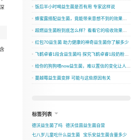
饭后半小时喝益生菌是否有用 专家这样说
深
蜂蜜露搭配益生菌，竟能带来意想不到的效果，你还在等什么？
超燃益生菌粉到底怎么样？看看它的吸收效果如何
红包70益生菌 助力健康的神奇益生菌你了解多少
含
飞鹤卓睿1段含益生菌吗 探究飞鹤卓睿1段奶粉的成分是否有益生菌
给你的狗狗喂now益生菌，难以置信的变化让人刮目相看
蔓越莓益生菌变胖 可能与这些原因有关
标签列表
德沃益生菌了吗
德沃佳茵益生菌自营
七八岁儿童吃什么益生菌
宝乐安益生菌含量多少