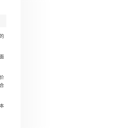
的
面
价
合
本