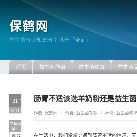
保鹤网
益生菌行业知识分享科普「全面」
首页
益生菌作用
益生菌功效
益生菌
肠胃不适该选羊奶粉还是益生菌
21
05月
作者:
保鹤网
分类:
益生菌功效
标签:
益生菌和
文章编
号：
-10132
在生活中，我们常常会遇到肠胃不适的情况，无