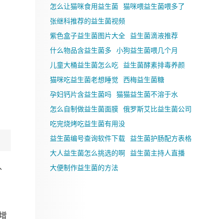
怎么让猫咪食用益生菌
猫咪喂益生菌喂多了
张继科推荐的益生菌视频
紫色盒子益生菌图片大全
益生菌滴液推荐
什么物品含益生菌多
小狗益生菌喂几个月
儿童大桶益生菌怎么吃
益生菌酵素排毒养颜
猫咪吃益生菌老想睡觉
西梅益生菌糖
孕妇钙片含益生菌吗
猫猫益生菌不溶于水
怎么自制做益生菌面膜
俄罗斯艾比益生菌公司
吃完烧烤吃益生菌有用没
益生菌编号查询软件下载
益生菌护肠配方表格
大人益生菌怎么挑选的啊
益生菌主持人直播
、
大便制作益生菌的方法
增