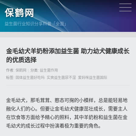
保鹤网
益生菌行业知识分享科普「全面」
金毛幼犬羊奶粉添加益生菌 助力幼犬健康成长
的优质选择
作者:
保鹤网
分类:
益生菌作用
标签:
固体益生菌好吃吗
实爽益生菌尿不湿
爱妈咪益生菌国际
金毛幼犬，那毛茸茸、憨态可掬的小模样，总是能轻易地
融化人们的心。但要让金毛幼犬健康茁壮成长，需要主人
在饮食等方面给予精心的照料，其中羊奶粉和益生菌在金
毛幼犬的成长过程中扮演着极为重要的角色。