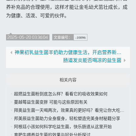
养补充品的合理使用，这样才能让金毛幼犬茁壮成长，成
为健康、活泼、可爱的伙伴。
2025-05-20 03:36:04
-10096
文章编号：
神果初乳益生菌羊奶助力健康生活，开启营养新篇章
肠道发炎能否喝凉的益生菌
相关内容
超燃益生菌粉到底怎么样？看看它的吸收效果如何
蔓越莓益生菌变胖 可能与这些原因有关
拜奥益生菌一天喝两次，效果真的更好吗？看完让你大吃一惊
邦美辰益生菌助力全身瘦身，轻松塑造完美身材秘籍分享
阿根廷小孩如何科学吃益生菌，快乐肠道从这里开始
育肥牛喂养益生菌的效果与好处分析探讨