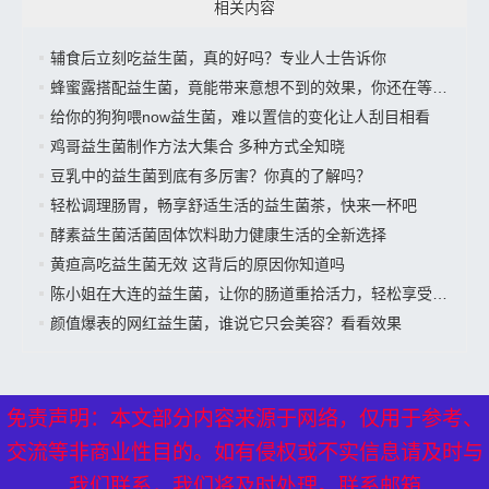
相关内容
辅食后立刻吃益生菌，真的好吗？专业人士告诉你
蜂蜜露搭配益生菌，竟能带来意想不到的效果，你还在等什么？
给你的狗狗喂now益生菌，难以置信的变化让人刮目相看
鸡哥益生菌制作方法大集合 多种方式全知晓
豆乳中的益生菌到底有多厉害？你真的了解吗？
轻松调理肠胃，畅享舒适生活的益生菌茶，快来一杯吧
酵素益生菌活菌固体饮料助力健康生活的全新选择
黄疸高吃益生菌无效 这背后的原因你知道吗
陈小姐在大连的益生菌，让你的肠道重拾活力，轻松享受美好生活”
颜值爆表的网红益生菌，谁说它只会美容？看看效果
免责声明：本文部分内容来源于网络，仅用于参考、
免责声明：本文部分内容来源于网络，仅用于参考、
交流等非商业性目的。如有侵权或不实信息请及时与
交流等非商业性目的。如有侵权或不实信息请及时与
XML地图
---
网站地图
----
热点关注
---备案号：
京ICP备17024281
我们联系，我们将及时处理。联系邮箱
我们联系，我们将及时处理。联系邮箱