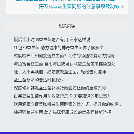
茯苓丸与益生菌同服的注意事项及功效
相关内容
饭后半小时喝益生菌是否有用 专家这样说
红包70益生菌 助力健康的神奇益生菌你了解多少
过度喂养后如何挑选益生菌？让你的肠道恢复活力指南
海鱼富含益生菌 食用海鱼或可获取益生菌带来健康益处
肚子大不再烦恼，必吃这款益生菌，轻松告别臃肿
益生菌断奶的合适时机探讨
深度修护韩狐益生菌补水冷敷面膜让你的重焕光彩
白芸豆益生菌作用功效及禁忌 你需要知道的那些事儿
饮用涵康立健黑咖啡益生菌酵素的佳方式，提升你的味觉体验
纯福猫粮益生菌 助力猫咪健康成长的优质猫粮新选择