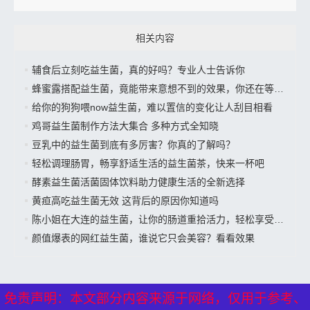
相关内容
辅食后立刻吃益生菌，真的好吗？专业人士告诉你
蜂蜜露搭配益生菌，竟能带来意想不到的效果，你还在等什么？
给你的狗狗喂now益生菌，难以置信的变化让人刮目相看
鸡哥益生菌制作方法大集合 多种方式全知晓
豆乳中的益生菌到底有多厉害？你真的了解吗？
轻松调理肠胃，畅享舒适生活的益生菌茶，快来一杯吧
酵素益生菌活菌固体饮料助力健康生活的全新选择
黄疸高吃益生菌无效 这背后的原因你知道吗
陈小姐在大连的益生菌，让你的肠道重拾活力，轻松享受美好生活”
颜值爆表的网红益生菌，谁说它只会美容？看看效果
免责声明：本文部分内容来源于网络，仅用于参考、
免责声明：本文部分内容来源于网络，仅用于参考、