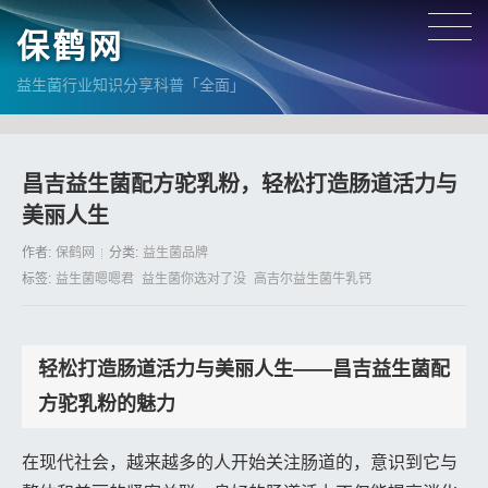
保鹤网
益生菌行业知识分享科普「全面」
昌吉益生菌配方驼乳粉，轻松打造肠道活力与
美丽人生
作者:
保鹤网
分类:
益生菌品牌
标签:
益生菌嗯嗯君
益生菌你选对了没
高吉尔益生菌牛乳钙
轻松打造肠道活力与美丽人生——昌吉益生菌配
方驼乳粉的魅力
在现代社会，越来越多的人开始关注肠道的，意识到它与