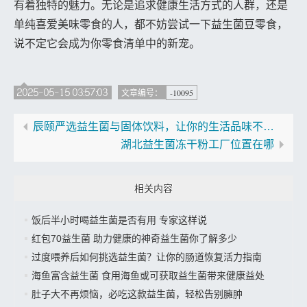
有着独特的魅力。无论是追求健康生活方式的人群，还是
单纯喜爱美味零食的人，都不妨尝试一下益生菌豆零食，
说不定它会成为你零食清单中的新宠。
2025-05-15 03:57:03
-10095
文章编号：
辰颐严选益生菌与固体饮料，让你的生活品味不断升级
湖北益生菌冻干粉工厂位置在哪
相关内容
饭后半小时喝益生菌是否有用 专家这样说
红包70益生菌 助力健康的神奇益生菌你了解多少
过度喂养后如何挑选益生菌？让你的肠道恢复活力指南
海鱼富含益生菌 食用海鱼或可获取益生菌带来健康益处
肚子大不再烦恼，必吃这款益生菌，轻松告别臃肿