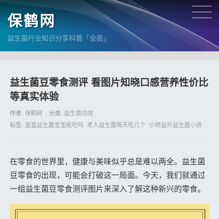
保鹤网
益生菌行业知识分享科普「全面」
益生菌豆零食测评 看图片知晓口感营养性价比
等真实体验
作者:
保鹤网
分类:
益生菌功效
标签:
蓝盒益生菌宝宝能吃吗
老人益生菌每天吃几个
小修益升益生菌小孩
在零食的世界里，健康与美味似乎总是难以两全。益生菌
豆零食的出现，可能会打破这一局面。今天，我们就通过
一组益生菌豆零食测评图片来深入了解这种新兴的零食。