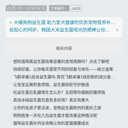
2025-05-14 04:15:35
-10125
文章编号：
大桶狗狗益生菌 助力爱犬健康的优质宠物营养补充品
给贴心的呵护，韩国大米益生菌哑光防晒棒让你夏日无忧”
相关内容
想知道拜奥益生菌效果显著的食用周期吗？点击了解吧
持续好菌，让你每天感受不同的轻盈与快乐——格兰迪莱益生菌来袭”
飞鹤卓睿1段含益生菌吗 探究飞鹤卓睿1段奶粉的成分是否有益生菌
让宝宝远离积食烦恼，益生菌轻松守护肠道
吃益生菌后乳腺增生怎么办？五招帮你摆脱奶瓣烦恼
高培冰纯益生菌究竟有多好用？真实效果大
让你的毛孩子更活泼，宠物益生菌粉剂的美妙之旅
狗狗挑食一天吃几包益生菌才能改善这种情况呢
猫咪益生菌补钙全攻略让你的爱猫健康成长