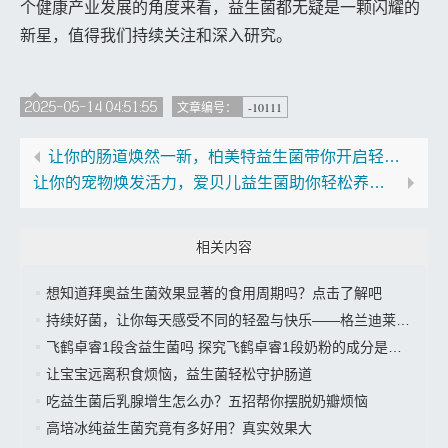
个健康产业发展的角度来看，益生菌都无疑是一颗闪耀的
新星，值得我们持续关注和深入研究。
2025-05-14 04:51:55
-10111
文章编号：
让你的肠道焕然一新，柏美特益生菌带你开启轻松消化之旅”
让你的宠物焕发活力，爱贝儿益生菌助你轻松养出快乐宝贝
相关内容
想知道拜奥益生菌效果显著的食用周期吗？点击了解吧
持续好菌，让你每天感受不同的轻盈与快乐——格兰迪莱益生菌来袭”
飞鹤卓睿1段含益生菌吗 探究飞鹤卓睿1段奶粉的成分是否有益生菌
让宝宝远离积食烦恼，益生菌轻松守护肠道
吃益生菌后乳腺增生怎么办？五招帮你摆脱奶瓣烦恼
高培冰纯益生菌究竟有多好用？真实效果大