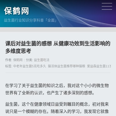
保鹤网
益生菌行业知识分享科普「全面」
课后对益生菌的感想 从健康功效到生活影响的
多维度思考
作者:
保鹤网
分类:
益生菌吃法
标签:
中老年益生菌5克吃多久
猫活体益生菌推荐哪种猫粮
爱益森益生菌11岁女
在学习了关于益生菌的知识之后，我对这个小小的微生物
世界有了全新的认识，也产生了诸多深刻的感想。
益生菌，这个在健康领域日益受到瞩目的概念，初对我来
说只是一个模糊的存在。随着深入的学习，我发现它就像