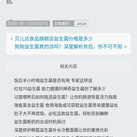
刻。
2025-05-13 04:52:31
-10120
文章编号：
贝儿达食品旗舰店益生菌价格是多少
狗狗益生菌真的凉吗？深度解析背后，你不可不知
相关内容
饭后半小时喝益生菌是否有用 专家这样说
红包70益生菌 助力健康的神奇益生菌你了解多少
过度喂养后如何挑选益生菌？让你的肠道恢复活力指南
海鱼富含益生菌 食用海鱼或可获取益生菌带来健康益处
肚子大不再烦恼，必吃这款益生菌，轻松告别臃肿
益生菌断奶的合适时机探讨
深度修护韩狐益生菌补水冷敷面膜让你的重焕光彩