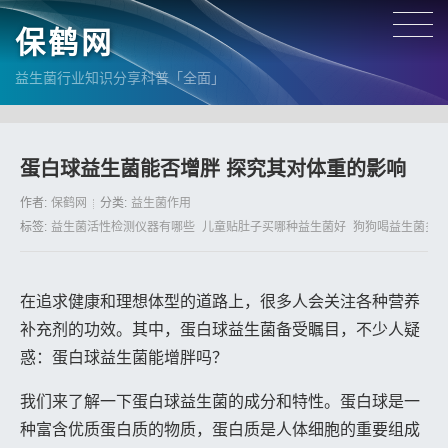
保鹤网
益生菌行业知识分享科普「全面」
蛋白球益生菌能否增胖 探究其对体重的影响
作者:
保鹤网
分类:
益生菌作用
标签:
益生菌活性检测仪器有哪些
儿童贴肚子买哪种益生菌好
狗狗喝益生菌多
在追求健康和理想体型的道路上，很多人会关注各种营养
补充剂的功效。其中，蛋白球益生菌备受瞩目，不少人疑
惑：蛋白球益生菌能增胖吗？
我们来了解一下蛋白球益生菌的成分和特性。蛋白球是一
种富含优质蛋白质的物质，蛋白质是人体细胞的重要组成