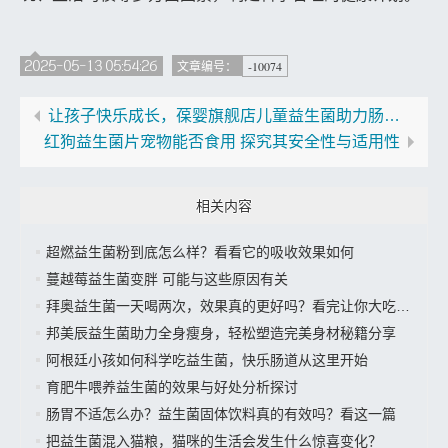
2025-05-13 05:54:26
-10074
文章编号：
让孩子快乐成长，葆婴旗舰店儿童益生菌助力肠道守护
红狗益生菌片宠物能否食用 探究其安全性与适用性
相关内容
超燃益生菌粉到底怎么样？看看它的吸收效果如何
蔓越莓益生菌变胖 可能与这些原因有关
拜奥益生菌一天喝两次，效果真的更好吗？看完让你大吃一惊
邦美辰益生菌助力全身瘦身，轻松塑造完美身材秘籍分享
阿根廷小孩如何科学吃益生菌，快乐肠道从这里开始
育肥牛喂养益生菌的效果与好处分析探讨
肠胃不适怎么办？益生菌固体饮料真的有效吗？看这一篇
把益生菌混入猫粮，猫咪的生活会发生什么惊喜变化？