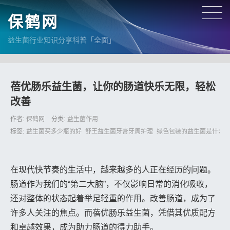
保鹤网
益生菌行业知识分享科普「全面」
蓓优肠乐益生菌，让你的肠道快乐无限，轻松
改善
作者:
保鹤网
分类:
益生菌作用
标签:
益生菌买多少瓶的好
舒王益生菌牙膏牙周护理
绿色包装的益生菌是什么
在现代快节奏的生活中，越来越多的人正在经历的问题。
肠道作为我们的“第二大脑”，不仅影响日常的消化吸收，
还对整体的状态起着举足轻重的作用。改善肠道，成为了
许多人关注的焦点。而蓓优肠乐益生菌，凭借其优质配方
和卓越效果，成为助力肠道的得力助手。