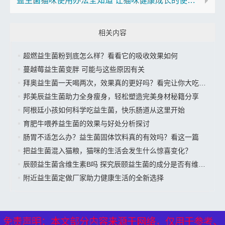
益生菌猫咪使用办法全知道 让猫咪健康成长的使用指南
相关内容
超燃益生菌粉到底怎么样？看看它的吸收效果如何
蔓越莓益生菌变胖 可能与这些原因有关
拜奥益生菌一天喝两次，效果真的更好吗？看完让你大吃一惊
邦美辰益生菌助力全身瘦身，轻松塑造完美身材秘籍分享
阿根廷小孩如何科学吃益生菌，快乐肠道从这里开始
育肥牛喂养益生菌的效果与好处分析探讨
肠胃不适怎么办？益生菌固体饮料真的有效吗？看这一篇
把益生菌混入猫粮，猫咪的生活会发生什么惊喜变化？
辰颐益生菌含维生素B吗 探究辰颐益生菌的成分是否有维生素B
附近益生菌定做厂家助力健康生活的全新选择
免责声明：本文部分内容来源于网络，仅用于参考、
免责声明：本文部分内容来源于网络，仅用于参考、