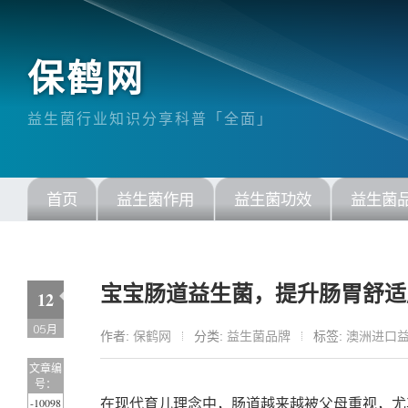
保鹤网
益生菌行业知识分享科普「全面」
首页
益生菌作用
益生菌功效
益生菌
宝宝肠道益生菌，提升肠胃舒适
12
05月
作者:
保鹤网
分类:
益生菌品牌
标签:
澳洲进口
文章编
号：
-10098
在现代育儿理念中，肠道越来越被父母重视，尤