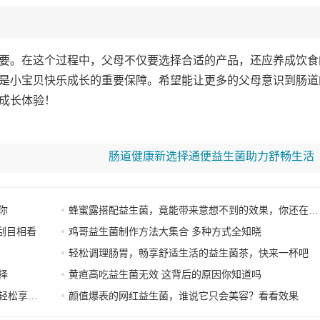
要。在这个过程中，父母不仅要选择合适的产品，还应养成饮食
是小宝贝快乐成长的重要保障。希望能让更多的父母意识到肠道
成长体验！
肠道健康新选择通便益生菌助力舒畅生活
你
蜂蜜露搭配益生菌，竟能带来意想不到的效果，你还在等什么？
刮目相看
鸡哥益生菌制作方法大集合 多种方式全知晓
轻松调理肠胃，畅享舒适生活的益生菌茶，快来一杯吧
择
黄疸高吃益生菌无效 这背后的原因你知道吗
好生活”
颜值爆表的网红益生菌，谁说它只会美容？看看效果