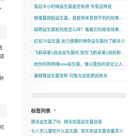
饭后半小时喝益生菌是否有用 专家这样说
，
蜂蜜露搭配益生菌，竟能带来意想不到的效果，你还在等什么？
超燃益生菌粉到底怎么样？看看它的吸收效果如何
红包70益生菌 助力健康的神奇益生菌你了解多少
脆
飞鹤卓睿1段含益生菌吗 探究飞鹤卓睿1段奶粉的成分是否有益生菌
适
给你的狗狗喂now益生菌，难以置信的变化让人刮目相看
蔓越莓益生菌变胖 可能与这些原因有关
补
标签列表
德沃益生菌了吗
德沃佳茵益生菌自营
可
七八岁儿童吃什么益生菌
宝乐安益生菌含量多少