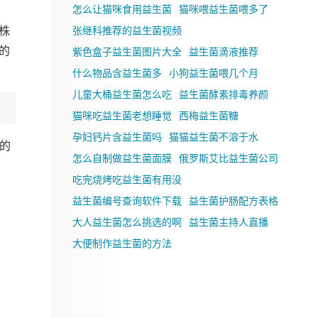
怎么让猫咪食用益生菌
猫咪喂益生菌喂多了
株
张继科推荐的益生菌视频
的
紫色盒子益生菌图片大全
益生菌滴液推荐
什么物品含益生菌多
小狗益生菌喂几个月
儿童大桶益生菌怎么吃
益生菌酵素排毒养颜
猫咪吃益生菌老想睡觉
西梅益生菌糖
孕妇钙片含益生菌吗
猫猫益生菌不溶于水
的
怎么自制做益生菌面膜
俄罗斯艾比益生菌公司
吃完烧烤吃益生菌有用没
益生菌编号查询软件下载
益生菌护肠配方表格
大人益生菌怎么挑选的啊
益生菌主持人直播
大便制作益生菌的方法