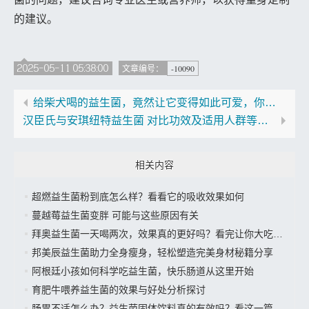
的建议。
2025-05-11 05:38:00
-10090
文章编号：
给柴犬喝的益生菌，竟然让它变得如此可爱，你猜是什么？
汉臣氏与安琪纽特益生菌 对比功效及适用人群等相关分析
相关内容
超燃益生菌粉到底怎么样？看看它的吸收效果如何
蔓越莓益生菌变胖 可能与这些原因有关
拜奥益生菌一天喝两次，效果真的更好吗？看完让你大吃一惊
邦美辰益生菌助力全身瘦身，轻松塑造完美身材秘籍分享
阿根廷小孩如何科学吃益生菌，快乐肠道从这里开始
育肥牛喂养益生菌的效果与好处分析探讨
肠胃不适怎么办？益生菌固体饮料真的有效吗？看这一篇