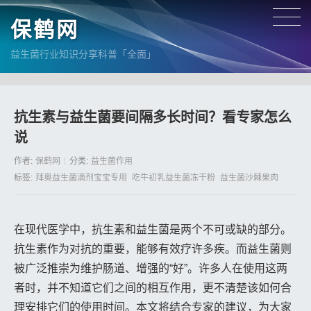
保鹤网
益生菌行业知识分享科普「全面」
抗生素与益生菌要间隔多长时间？看专家怎么
说
作者:
保鹤网
分类:
益生菌作用
标签:
拜奥益生菌滴剂宝宝专用
吃牛初乳益生菌冻干粉
益生菌沙棘果肉
在现代医学中，抗生素和益生菌是两个不可或缺的部分。
抗生素作为对抗的重要，能够有效疗许多疾。而益生菌则
被广泛推崇为维护肠道、增强的“好”。许多人在使用这两
者时，并不知道它们之间的相互作用，更不清楚该如何合
理安排它们的使用时间。本文将结合专家的建议，为大家