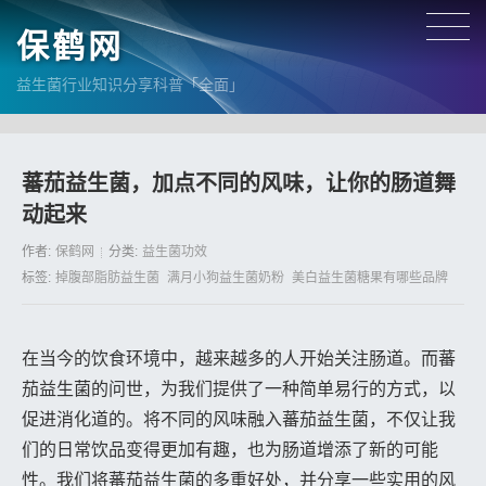
保鹤网
益生菌行业知识分享科普「全面」
蕃茄益生菌，加点不同的风味，让你的肠道舞
动起来
作者:
保鹤网
分类:
益生菌功效
标签:
掉腹部脂肪益生菌
满月小狗益生菌奶粉
美白益生菌糖果有哪些品牌
在当今的饮食环境中，越来越多的人开始关注肠道。而蕃
茄益生菌的问世，为我们提供了一种简单易行的方式，以
促进消化道的。将不同的风味融入蕃茄益生菌，不仅让我
们的日常饮品变得更加有趣，也为肠道增添了新的可能
性。我们将蕃茄益生菌的多重好处，并分享一些实用的风