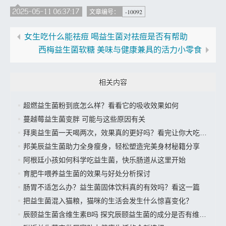
2025-05-11 06:37:17
-10092
文章编号：
女生吃什么能祛痘 喝益生菌对祛痘是否有帮助
西梅益生菌软糖 美味与健康兼具的活力小零食
相关内容
超燃益生菌粉到底怎么样？看看它的吸收效果如何
蔓越莓益生菌变胖 可能与这些原因有关
拜奥益生菌一天喝两次，效果真的更好吗？看完让你大吃一惊
邦美辰益生菌助力全身瘦身，轻松塑造完美身材秘籍分享
阿根廷小孩如何科学吃益生菌，快乐肠道从这里开始
育肥牛喂养益生菌的效果与好处分析探讨
肠胃不适怎么办？益生菌固体饮料真的有效吗？看这一篇
把益生菌混入猫粮，猫咪的生活会发生什么惊喜变化？
辰颐益生菌含维生素B吗 探究辰颐益生菌的成分是否有维生素B