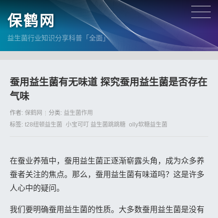
保鹤网
益生菌行业知识分享科普「全面」
蚕用益生菌有无味道 探究蚕用益生菌是否存在
气味
作者:
保鹤网
分类:
益生菌作用
标签:
t28纽顿益生菌
小宝可叮 益生菌跳跳糖
olly软糖益生菌
在蚕业养殖中，蚕用益生菌正逐渐崭露头角，成为众多养
蚕者关注的焦点。那么，蚕用益生菌有味道吗？这是许多
人心中的疑问。
我们要明确蚕用益生菌的性质。大多数蚕用益生菌是没有