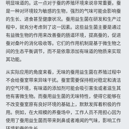
明显味道的。这一点对于蚕的养殖环境来说非常重要。蚕
是一种对环境较为敏感的生物，强烈的气味可能会影响蚕
的生长、进食甚至健康状况。蚕用益生菌在研发和生产过
程中，就充分考虑到了这一因素。这些益生菌主要是通过
有益微生物的作用来改善蚕的肠道环境，提高蚕的，促进
蚕对桑叶的消化吸收等。它们的作用机制是基于微生物之
间的生态平衡调节，而不是依靠添加有味道的物质来实现
其功能。
从实际应用的角度来看，无味的蚕用益生菌在养殖过程中
不会给蚕室带来异味干扰。蚕室需要保持相对稳定和清洁
的空气环境，有味道的添加剂可能会吸引害虫或者滋生其
他有害微生物。而蚕用益生菌的无味特性，使得它能够在
不改变蚕室原有良好环境的基础上，默默发挥着积极的作
用。例如，在大规模的养蚕场中，工作人员不用担心因为
使用了蚕用益生菌而带来刺鼻或者难闻的气味，影响工作
环境和蚕的生长。