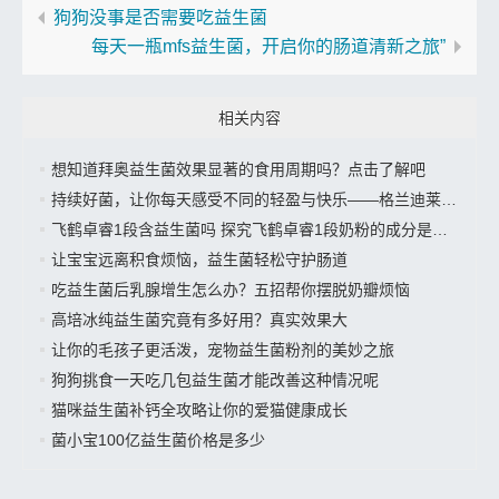
狗狗没事是否需要吃益生菌
每天一瓶mfs益生菌，开启你的肠道清新之旅”
相关内容
想知道拜奥益生菌效果显著的食用周期吗？点击了解吧
持续好菌，让你每天感受不同的轻盈与快乐——格兰迪莱益生菌来袭”
飞鹤卓睿1段含益生菌吗 探究飞鹤卓睿1段奶粉的成分是否有益生菌
让宝宝远离积食烦恼，益生菌轻松守护肠道
吃益生菌后乳腺增生怎么办？五招帮你摆脱奶瓣烦恼
高培冰纯益生菌究竟有多好用？真实效果大
让你的毛孩子更活泼，宠物益生菌粉剂的美妙之旅
狗狗挑食一天吃几包益生菌才能改善这种情况呢
猫咪益生菌补钙全攻略让你的爱猫健康成长
菌小宝100亿益生菌价格是多少