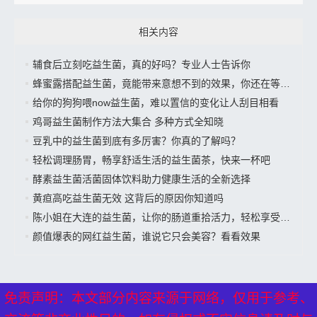
相关内容
辅食后立刻吃益生菌，真的好吗？专业人士告诉你
蜂蜜露搭配益生菌，竟能带来意想不到的效果，你还在等什么？
给你的狗狗喂now益生菌，难以置信的变化让人刮目相看
鸡哥益生菌制作方法大集合 多种方式全知晓
豆乳中的益生菌到底有多厉害？你真的了解吗？
轻松调理肠胃，畅享舒适生活的益生菌茶，快来一杯吧
酵素益生菌活菌固体饮料助力健康生活的全新选择
黄疸高吃益生菌无效 这背后的原因你知道吗
陈小姐在大连的益生菌，让你的肠道重拾活力，轻松享受美好生活”
颜值爆表的网红益生菌，谁说它只会美容？看看效果
免责声明：本文部分内容来源于网络，仅用于参考、
免责声明：本文部分内容来源于网络，仅用于参考、