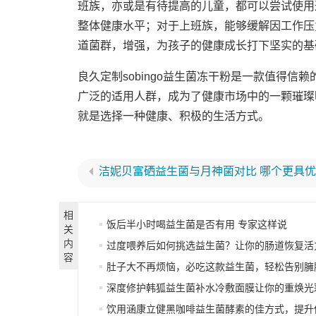
班族，亦或是有待提高的儿童，都可以尝试使用
整体健康水平；对于上班族，能够缓解因工作压
道菌群，增强，为孩子的健康成长打下坚实的基
良久定制sobingo益生菌冻干粉是一款值得
广泛的适用人群，成为了健康市场中的一颗璀璨明
就是选择一种健康、积极的生活方式。
洁妮贝富硒益生菌与月神菌对比 哪个更具
相
饭后半小时喝益生菌是否有用 专家这样说
关
内
过度喂养后如何挑选益生菌？让你的肠道恢复活
容
肚子大不再烦恼，必吃这款益生菌，轻松告别臃
深度修护韩狐益生菌补水冷敷面膜让你的重焕光
饮用涵康立健黑咖啡益生菌酵素的佳方式，提升你的