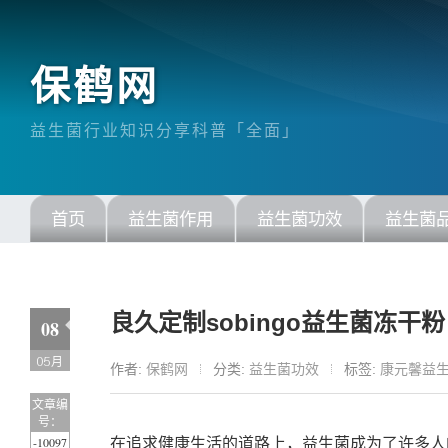
保鹤网
益生菌行业知识分享科普「全面」
首页
益生菌作用
益生菌功效
益生菌
良久定制sobingo益生菌冻干
08
05月
作者:
保鹤网
分类:
益生菌功效
标签:
康元馨益
文章编
号：
-10097
在追求健康生活的道路上，益生菌成为了许多人的