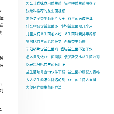
怎么让猫咪食用益生菌
猫咪喂益生菌喂多了
张继科推荐的益生菌视频
生
体
紫色盒子益生菌图片大全
益生菌滴液推荐
道
什么物品含益生菌多
小狗益生菌喂几个月
改
儿童大桶益生菌怎么吃
益生菌酵素排毒养颜
猫咪吃益生菌老想睡觉
西梅益生菌糖
孕妇钙片含益生菌吗
猫猫益生菌不溶于水
怎么自制做益生菌面膜
俄罗斯艾比益生菌公司
种
吃完烧烤吃益生菌有用没
有
益生菌编号查询软件下载
益生菌护肠配方表格
大人益生菌怎么挑选的啊
益生菌主持人直播
出
大便制作益生菌的方法
对
上