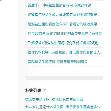
饭后半小时喝益生菌是否有用 专家这样说
蜂蜜露搭配益生菌，竟能带来意想不到的效果，你还在等什么？
超燃益生菌粉到底怎么样？看看它的吸收效果如何
红包70益生菌 助力健康的神奇益生菌你了解多少
飞鹤卓睿1段含益生菌吗 探究飞鹤卓睿1段奶粉的成分是否有益生菌
给你的狗狗喂now益生菌，难以置信的变化让人刮目相看
蔓越莓益生菌变胖 可能与这些原因有关
标签列表
德沃益生菌了吗
德沃佳茵益生菌自营
七八岁儿童吃什么益生菌
宝乐安益生菌含量多少