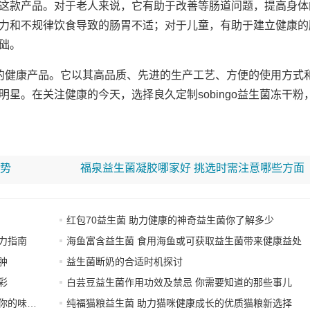
这款产品。对于老人来说，它有助于改善等肠道问题，提高身体
力和不规律饮食导致的肠胃不适；对于儿童，有助于建立健康的
础。
信赖的健康产品。它以其高品质、先进的生产工艺、方便的使用方式
星。在关注健康的今天，选择良久定制sobingo益生菌冻干粉
优势
福泉益生菌凝胶哪家好 挑选时需注意哪些方面
红包70益生菌 助力健康的神奇益生菌你了解多少
力指南
海鱼富含益生菌 食用海鱼或可获取益生菌带来健康益处
肿
益生菌断奶的合适时机探讨
彩
白芸豆益生菌作用功效及禁忌 你需要知道的那些事儿
味觉体验
纯福猫粮益生菌 助力猫咪健康成长的优质猫粮新选择