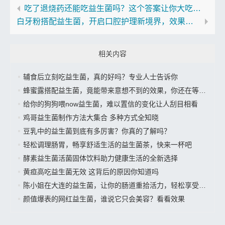
吃了退烧药还能吃益生菌吗？这个答案让你大吃一惊
白牙粉搭配益生菌，开启口腔护理新境界，效果让你意想不到
相关内容
辅食后立刻吃益生菌，真的好吗？专业人士告诉你
蜂蜜露搭配益生菌，竟能带来意想不到的效果，你还在等什么？
给你的狗狗喂now益生菌，难以置信的变化让人刮目相看
鸡哥益生菌制作方法大集合 多种方式全知晓
豆乳中的益生菌到底有多厉害？你真的了解吗？
轻松调理肠胃，畅享舒适生活的益生菌茶，快来一杯吧
酵素益生菌活菌固体饮料助力健康生活的全新选择
黄疸高吃益生菌无效 这背后的原因你知道吗
陈小姐在大连的益生菌，让你的肠道重拾活力，轻松享受美好生活”
颜值爆表的网红益生菌，谁说它只会美容？看看效果