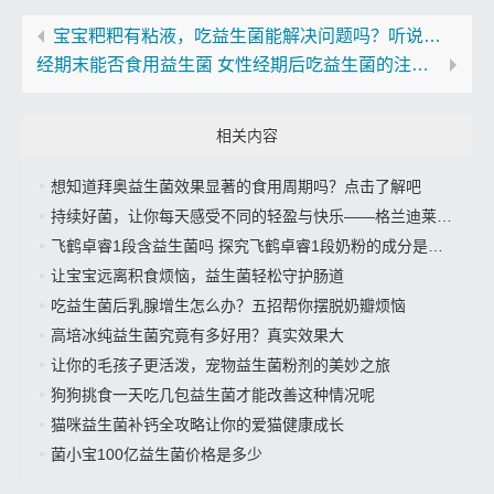
宝宝粑粑有粘液，吃益生菌能解决问题吗？听说效果超乎想象
经期末能否食用益生菌 女性经期后吃益生菌的注意事项
相关内容
想知道拜奥益生菌效果显著的食用周期吗？点击了解吧
持续好菌，让你每天感受不同的轻盈与快乐——格兰迪莱益生菌来袭”
飞鹤卓睿1段含益生菌吗 探究飞鹤卓睿1段奶粉的成分是否有益生菌
让宝宝远离积食烦恼，益生菌轻松守护肠道
吃益生菌后乳腺增生怎么办？五招帮你摆脱奶瓣烦恼
高培冰纯益生菌究竟有多好用？真实效果大
让你的毛孩子更活泼，宠物益生菌粉剂的美妙之旅
狗狗挑食一天吃几包益生菌才能改善这种情况呢
猫咪益生菌补钙全攻略让你的爱猫健康成长
菌小宝100亿益生菌价格是多少