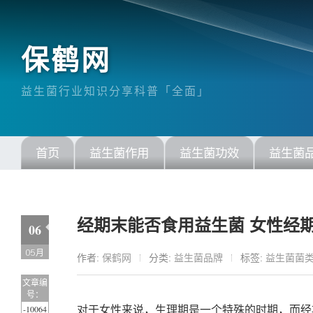
保鹤网
益生菌行业知识分享科普「全面」
首页
益生菌作用
益生菌功效
益生菌
经期末能否食用益生菌 女性经
06
05月
作者:
保鹤网
分类:
益生菌品牌
标签:
益生菌菌
文章编
号：
-10064
对于女性来说，生理期是一个特殊的时期，而经