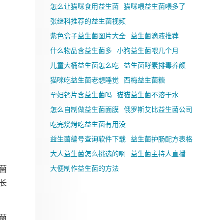
怎么让猫咪食用益生菌
猫咪喂益生菌喂多了
张继科推荐的益生菌视频
紫色盒子益生菌图片大全
益生菌滴液推荐
什么物品含益生菌多
小狗益生菌喂几个月
儿童大桶益生菌怎么吃
益生菌酵素排毒养颜
猫咪吃益生菌老想睡觉
西梅益生菌糖
孕妇钙片含益生菌吗
猫猫益生菌不溶于水
怎么自制做益生菌面膜
俄罗斯艾比益生菌公司
吃完烧烤吃益生菌有用没
益生菌编号查询软件下载
益生菌护肠配方表格
大人益生菌怎么挑选的啊
益生菌主持人直播
大便制作益生菌的方法
菌
长
菌