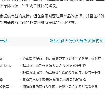
体身体状况，给出更个性化的建议。
康提供有益的支持。但在食用时要注意产品的选择，并且在特殊
期末通过益生菌的补充来维持身体的健康状态。
艾尔博士益生菌面膜是黄色的吗 探究艾尔博士益生菌面膜颜色
吃益生菌大便仍为绿色 原因何在
你
蜂蜜露搭配益生菌，竟能带来意想不到的效果，你还在等什么？
刮目相看
鸡哥益生菌制作方法大集合 多种方式全知晓
轻松调理肠胃，畅享舒适生活的益生菌茶，快来一杯吧
择
黄疸高吃益生菌无效 这背后的原因你知道吗
好生活”
颜值爆表的网红益生菌，谁说它只会美容？看看效果