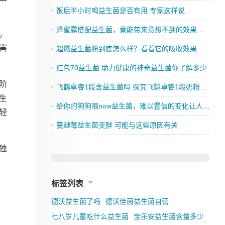
饭后半小时喝益生菌是否有用 专家这样说
蜂蜜露搭配益生菌，竟能带来意想不到的效果，你还在等什么？
。
害
超燃益生菌粉到底怎么样？看看它的吸收效果如何
红包70益生菌 助力健康的神奇益生菌你了解多少
阶
飞鹤卓睿1段含益生菌吗 探究飞鹤卓睿1段奶粉的成分是否有益生菌
生
给你的狗狗喂now益生菌，难以置信的变化让人刮目相看
轻
蔓越莓益生菌变胖 可能与这些原因有关
独
标签列表
德沃益生菌了吗
德沃佳茵益生菌自营
七八岁儿童吃什么益生菌
宝乐安益生菌含量多少