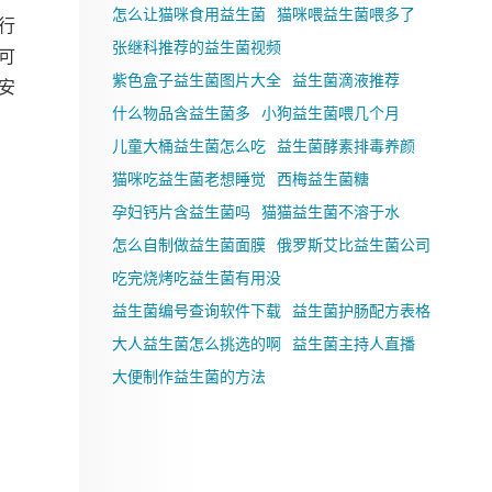
怎么让猫咪食用益生菌
猫咪喂益生菌喂多了
行
张继科推荐的益生菌视频
可
紫色盒子益生菌图片大全
益生菌滴液推荐
安
什么物品含益生菌多
小狗益生菌喂几个月
儿童大桶益生菌怎么吃
益生菌酵素排毒养颜
猫咪吃益生菌老想睡觉
西梅益生菌糖
孕妇钙片含益生菌吗
猫猫益生菌不溶于水
怎么自制做益生菌面膜
俄罗斯艾比益生菌公司
吃完烧烤吃益生菌有用没
益生菌编号查询软件下载
益生菌护肠配方表格
大人益生菌怎么挑选的啊
益生菌主持人直播
大便制作益生菌的方法