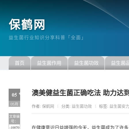
保鹤网
益生菌行业知识分享科普「全面」
首页
益生菌作用
益生菌功效
益生菌
澳美健益生菌正确吃法 助力达
05
05月
作者:
保鹤网
分类:
益生菌功效
标签:
益生菌安
文章编
号：
-10070
在健康意识日益增强的今天，益生菌成为了许多