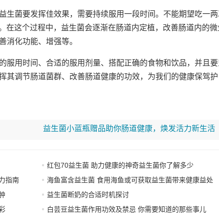
益生菌要发挥佳效果，需要持续服用一段时间。不能期望吃一两
4周。在这个过程中，益生菌会逐渐在肠道内定植，改善肠道内的微
善消化功能、增强等。
的服用时间、合适的服用剂量、搭配正确的食物和饮品，并且要
挥其调节肠道菌群、改善肠道健康的功效，为我们的健康保驾护
益生菌小蓝瓶赠品助你肠道健康，焕发活力新生活
红包70益生菌 助力健康的神奇益生菌你了解多少
力指南
海鱼富含益生菌 食用海鱼或可获取益生菌带来健康益处
肿
益生菌断奶的合适时机探讨
彩
白芸豆益生菌作用功效及禁忌 你需要知道的那些事儿