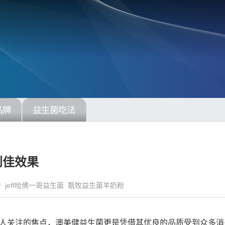
品牌
益生菌吃法
到佳效果
力
jeff哈佛一哥益生菌
甄牧益生菌羊奶粉
人关注的焦点，澳美健益生菌更是凭借其优良的品质受到众多消