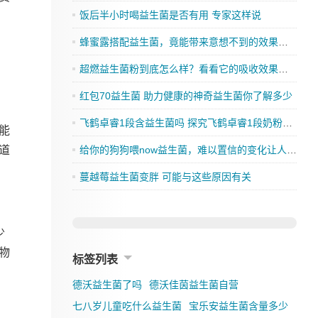
饭后半小时喝益生菌是否有用 专家这样说
蜂蜜露搭配益生菌，竟能带来意想不到的效果，你还在等什么？
超燃益生菌粉到底怎么样？看看它的吸收效果如何
红包70益生菌 助力健康的神奇益生菌你了解多少
，
飞鹤卓睿1段含益生菌吗 探究飞鹤卓睿1段奶粉的成分是否有益生菌
能
道
给你的狗狗喂now益生菌，难以置信的变化让人刮目相看
蔓越莓益生菌变胖 可能与这些原因有关
少
物
标签列表
德沃益生菌了吗
德沃佳茵益生菌自营
七八岁儿童吃什么益生菌
宝乐安益生菌含量多少