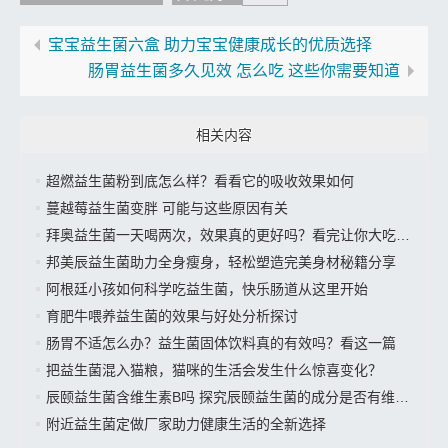
宝宝益生菌六盒 助力宝宝健康成长的优质选择
肠胃益生菌多久见效 怎么吃 这些你需要知道
相关内容
超燃益生菌粉到底怎么样？看看它的吸收效果如何
蔓越莓益生菌变胖 可能与这些原因有关
拜奥益生菌一天喝两次，效果真的更好吗？看完让你大吃一惊
邦美辰益生菌助力全身瘦身，轻松塑造完美身材秘籍分享
阿根廷小孩如何科学吃益生菌，快乐肠道从这里开始
育肥牛喂养益生菌的效果与好处分析探讨
肠胃不适怎么办？益生菌固体饮料真的有效吗？看这一篇
把益生菌混入猫粮，猫咪的生活会发生什么惊喜变化？
辰颐益生菌含维生素B吗 探究辰颐益生菌的成分是否有维生素B
附近益生菌定做厂家助力健康生活的全新选择