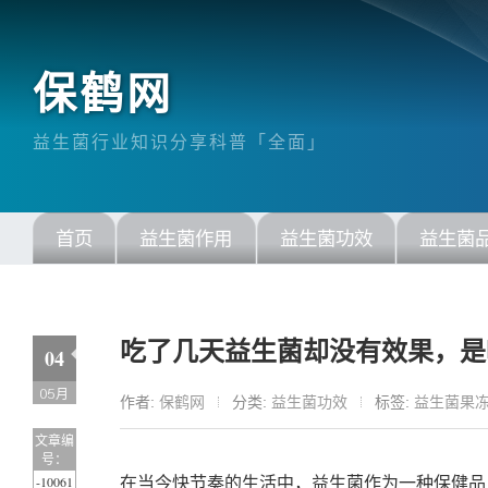
保鹤网
益生菌行业知识分享科普「全面」
首页
益生菌作用
益生菌功效
益生菌
吃了几天益生菌却没有效果，是
04
05月
作者:
保鹤网
分类:
益生菌功效
标签:
益生菌果
文章编
号：
-10061
在当今快节奏的生活中，益生菌作为一种保健品