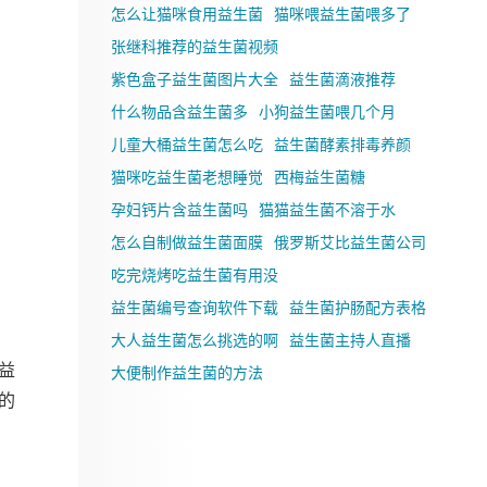
怎么让猫咪食用益生菌
猫咪喂益生菌喂多了
张继科推荐的益生菌视频
紫色盒子益生菌图片大全
益生菌滴液推荐
什么物品含益生菌多
小狗益生菌喂几个月
儿童大桶益生菌怎么吃
益生菌酵素排毒养颜
猫咪吃益生菌老想睡觉
西梅益生菌糖
孕妇钙片含益生菌吗
猫猫益生菌不溶于水
怎么自制做益生菌面膜
俄罗斯艾比益生菌公司
吃完烧烤吃益生菌有用没
益生菌编号查询软件下载
益生菌护肠配方表格
大人益生菌怎么挑选的啊
益生菌主持人直播
益
大便制作益生菌的方法
的