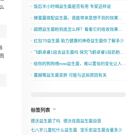
饭后半小时喝益生菌是否有用 专家这样说
么
蜂蜜露搭配益生菌，竟能带来意想不到的效果，你还在等什么？
超燃益生菌粉到底怎么样？看看它的吸收效果如何
红包70益生菌 助力健康的神奇益生菌你了解多少
指
飞鹤卓睿1段含益生菌吗 探究飞鹤卓睿1段奶粉的成分是否有益生菌
而
给你的狗狗喂now益生菌，难以置信的变化让人刮目相看
蔓越莓益生菌变胖 可能与这些原因有关
标签列表
德沃益生菌了吗
德沃佳茵益生菌自营
七八岁儿童吃什么益生菌
宝乐安益生菌含量多少