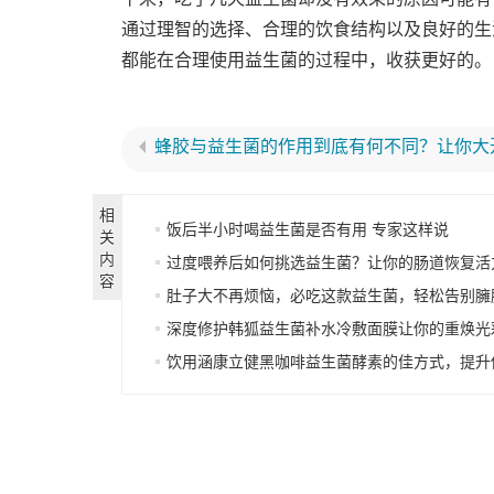
通过理智的选择、合理的饮食结构以及良好的生
都能在合理使用益生菌的过程中，收获更好的。
蜂胶与益生菌的作用到底有何不同？让你大
相
饭后半小时喝益生菌是否有用 专家这样说
关
内
过度喂养后如何挑选益生菌？让你的肠道恢复活
容
肚子大不再烦恼，必吃这款益生菌，轻松告别臃
深度修护韩狐益生菌补水冷敷面膜让你的重焕光
饮用涵康立健黑咖啡益生菌酵素的佳方式，提升你的