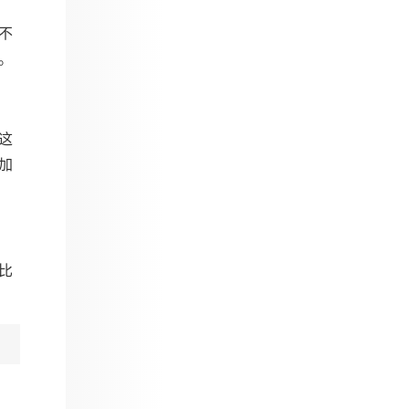
不
。
这
加
比