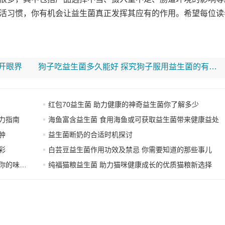
活习惯，你有机会让益生菌真正发挥其应有的作用。希望每位读
开眼界
狗子吃益生菌多久能好 探究狗子服用益生菌的有效时长
红包70益生菌 助力健康的神奇益生菌你了解多少
力指南
海鱼富含益生菌 食用海鱼或可获取益生菌带来健康益处
肿
益生菌断奶的合适时机探讨
彩
白芸豆益生菌作用功效及禁忌 你需要知道的那些事儿
味觉体验
纯福猫粮益生菌 助力猫咪健康成长的优质猫粮新选择