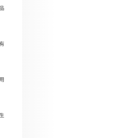
品
有
用
生
。