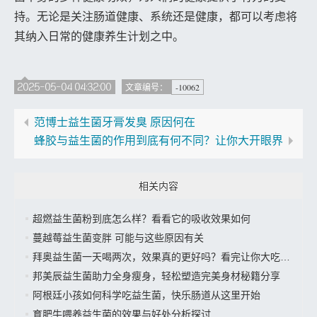
持。无论是关注肠道健康、系统还是健康，都可以考虑将
其纳入日常的健康养生计划之中。
2025-05-04 04:32:00
-10062
文章编号：
范博士益生菌牙膏发臭 原因何在
蜂胶与益生菌的作用到底有何不同？让你大开眼界
相关内容
超燃益生菌粉到底怎么样？看看它的吸收效果如何
蔓越莓益生菌变胖 可能与这些原因有关
拜奥益生菌一天喝两次，效果真的更好吗？看完让你大吃一惊
邦美辰益生菌助力全身瘦身，轻松塑造完美身材秘籍分享
阿根廷小孩如何科学吃益生菌，快乐肠道从这里开始
育肥牛喂养益生菌的效果与好处分析探讨