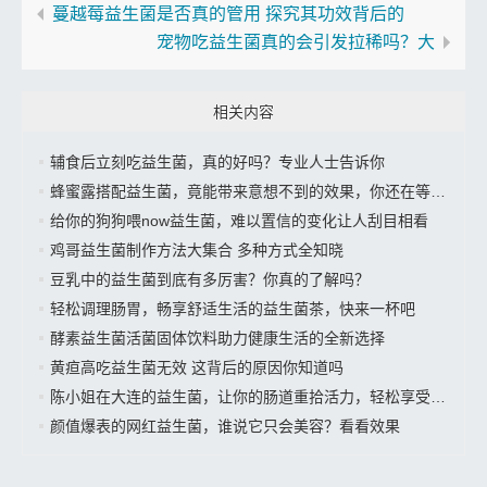
蔓越莓益生菌是否真的管用 探究其功效背后的
宠物吃益生菌真的会引发拉稀吗？大
相关内容
辅食后立刻吃益生菌，真的好吗？专业人士告诉你
蜂蜜露搭配益生菌，竟能带来意想不到的效果，你还在等什么？
给你的狗狗喂now益生菌，难以置信的变化让人刮目相看
鸡哥益生菌制作方法大集合 多种方式全知晓
豆乳中的益生菌到底有多厉害？你真的了解吗？
轻松调理肠胃，畅享舒适生活的益生菌茶，快来一杯吧
酵素益生菌活菌固体饮料助力健康生活的全新选择
黄疸高吃益生菌无效 这背后的原因你知道吗
陈小姐在大连的益生菌，让你的肠道重拾活力，轻松享受美好生活”
颜值爆表的网红益生菌，谁说它只会美容？看看效果