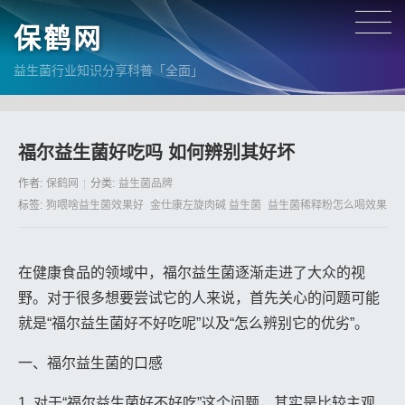
保鹤网
益生菌行业知识分享科普「全面」
福尔益生菌好吃吗 如何辨别其好坏
作者:
保鹤网
分类:
益生菌品牌
标签:
狗喂啥益生菌效果好
金仕康左旋肉碱 益生菌
益生菌稀释粉怎么喝效果好
在健康食品的领域中，福尔益生菌逐渐走进了大众的视
野。对于很多想要尝试它的人来说，首先关心的问题可能
就是“福尔益生菌好不好吃呢”以及“怎么辨别它的优劣”。
一、福尔益生菌的口感
1. 对于“福尔益生菌好不好吃”这个问题，其实是比较主观