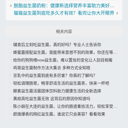
脱脂益生菌奶粉：健康新选择营养丰富助力美好生活
猫猫益生菌到底吃多久才有效？看完让你大开眼界
相关内容
辅食后立刻吃益生菌，真的好吗？专业人士告诉你
蜂蜜露搭配益生菌，竟能带来意想不到的效果，你还在等什么？
给你的狗狗喂now益生菌，难以置信的变化让人刮目相看
鸡哥益生菌制作方法大集合 多种方式全知晓
豆乳中的益生菌到底有多厉害？你真的了解吗？
轻松调理肠胃，畅享舒适生活的益生菌茶，快来一杯吧
酵素益生菌活菌固体饮料助力健康生活的全新选择
黄疸高吃益生菌无效 这背后的原因你知道吗
陈小姐在大连的益生菌，让你的肠道重拾活力，轻松享受美好生活”
颜值爆表的网红益生菌，谁说它只会美容？看看效果